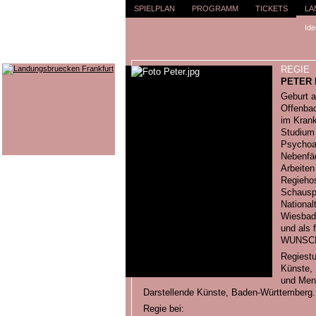
SPIELPLAN
PROGRAMM
TICKETS
LA
Ide
REGIE
PETER 
Geburt a
Offenbac
im Krank
Studium 
Psychoan
Nebenfäc
Arbeiten
Regiehos
Schauspi
National
Wiesbad
und als 
WUNSC
Regiestu
Künste,
und Ment
Darstellende Künste, Baden-Württemberg.
Regie bei: