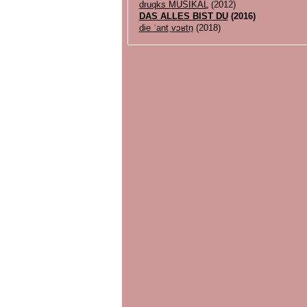
druqks MUSIKAL
(2012)
DAS ALLES BIST DU
(2016)
die ˈantˌvɔʁtn̩
(2018)