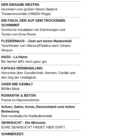
DER EINSAME WESTEN
inszeniert vom großen Simon Sladeck
Theaterensemble (HfMDK-Regie)
EIN FISCH, DER AUF DEM TROCKENEN
SCHWIMMT
Szenische Installation mit Zeichnungen und
Texten von Erna Pinner
FLEDERMAUS – Zwei auf einem Maskenball
Tanztheater von Vlasova/Pawlica nach Johann
Strauss
HASS - La Haine
Bis hierher lief's noch ganz gut.
KAFKAS VERWANDLUNG
Horrortrip über Gesellschaft, Normen, Familie und
den Sog der Untätigkeit.
ODER WIE GEWALT
Bll.Blm.Blstd.
ROMANTIK & BETON
Poesie im Klassenzimmer.
Scherz, Satire, Ironie, Deutschland und tiefere
Bedeutung
Eine musikalische Radikalkomödie
SEHNSUCHT - Die Miniserie
EURE SEHNSUCHT FINDET HIER STATT.
SOMMERZEIT.