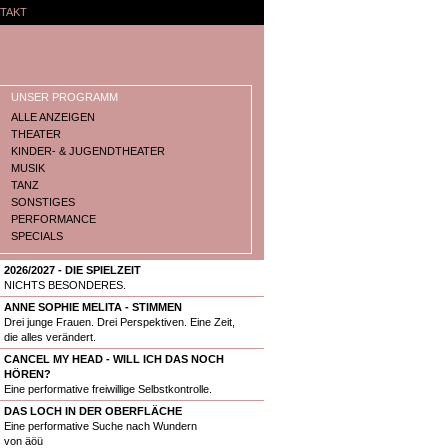
TAKT
UNSER PROGRAMM
ALLE ANZEIGEN
THEATER
KINDER- & JUGENDTHEATER
MUSIK
TANZ
SONSTIGES
PERFORMANCE
SPECIALS
2026/2027 - DIE SPIELZEIT
NICHTS BESONDERES.
ANNE SOPHIE MELITA - STIMMEN
Drei junge Frauen. Drei Perspektiven. Eine Zeit,
die alles verändert.
CANCEL MY HEAD - WILL ICH DAS NOCH
HÖREN?
Eine performative freiwillige Selbstkontrolle.
DAS LOCH IN DER OBERFLÄCHE
Eine performative Suche nach Wundern
von äöü