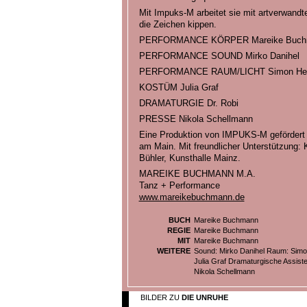
Mit Impuks-M arbeitet sie mit artverwan
die Zeichen kippen.
PERFORMANCE KÖRPER Mareike Buch
PERFORMANCE SOUND Mirko Danihel
PERFORMANCE RAUM/LICHT Simon Heg
KOSTÜM Julia Graf
DRAMATURGIE Dr. Robi
PRESSE Nikola Schellmann
Eine Produktion von IMPUKS-M gefördert d
am Main. Mit freundlicher Unterstützung:
Bühler, Kunsthalle Mainz.
MAREIKE BUCHMANN M.A.
Tanz + Performance
www.mareikebuchmann.de
BUCH
Mareike Buchmann
REGIE
Mareike Buchmann
MIT
Mareike Buchmann
WEITERE
Sound: Mirko Danihel Raum: Sim
Julia Graf Dramaturgische Assiste
Nikola Schellmann
BILDER ZU
DIE UNRUHE