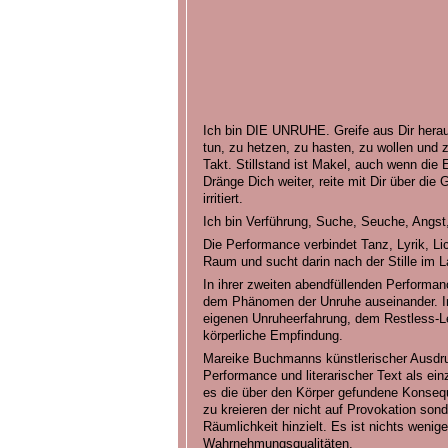
Ich bin DIE UNRUHE. Greife aus Dir herau
tun, zu hetzen, zu hasten, zu wollen un
Takt. Stillstand ist Makel, auch wenn die
Dränge Dich weiter, reite mit Dir über die 
irritiert.
Ich bin Verführung, Suche, Seuche, Angst
Die Performance verbindet Tanz, Lyrik, Li
Raum und sucht darin nach der Stille im L
In ihrer zweiten abendfüllenden Performa
dem Phänomen der Unruhe auseinander. Ins
eigenen Unruheerfahrung, dem Restless-L
körperliche Empfindung.
Mareike Buchmanns künstlerischer Ausdruc
Performance und literarischer Text als ein
es die über den Körper gefundene Konsequ
zu kreieren der nicht auf Provokation son
Räumlichkeit hinzielt. Es ist nichts wenig
Wahrnehmungsqualitäten.