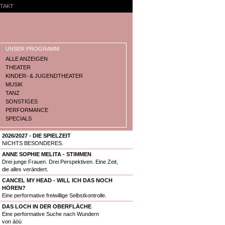
TAKT
UNSER PROGRAMM
ALLE ANZEIGEN
THEATER
KINDER- & JUGENDTHEATER
MUSIK
TANZ
SONSTIGES
PERFORMANCE
SPECIALS
2026/2027 - DIE SPIELZEIT
NICHTS BESONDERES.
ANNE SOPHIE MELITA - STIMMEN
Drei junge Frauen. Drei Perspektiven. Eine Zeit,
die alles verändert.
CANCEL MY HEAD - WILL ICH DAS NOCH
HÖREN?
Eine performative freiwillige Selbstkontrolle.
DAS LOCH IN DER OBERFLÄCHE
Eine performative Suche nach Wundern
von äöü