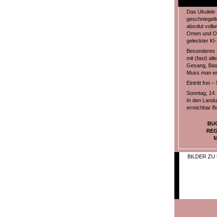
Das Ukulele S
geschniegelte
absolut voll
Omen und Ope
geleckter KI
Besonderes H
mit (fast) a
Gesang, Bass
Muss man er
Eintritt frei
Sonntag, 14.
In den Landu
erreichbar B
BU
REG
M
BILDER ZU