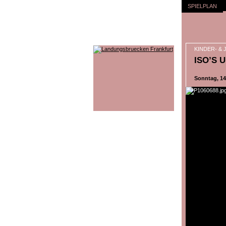
SPIELPLAN
KINDER- &
ISO’S 
Sonntag, 14