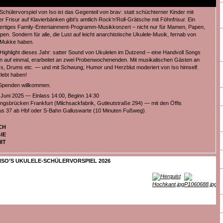
chülervorspiel von Iso ist das Gegenteil von brav: statt schüchterner Kinder mit
r Frisur auf Klavierbänken gibt’s amtlich Rock’n’Roll-Grätsche mit Föhnfrisur. Ein
wertiges Family-Entertainment-Programm-Musikkonzert – nicht nur für Mamen, Papen,
n. Sondern für alle, die Lust auf leicht anarchistische Ukulele-Musik, fernab von
-Mukke haben.
ighlight dieses Jahr: satter Sound von Ukulelen im Dutzend – eine Handvoll Songs
llen auf einmal, erarbeitet an zwei Probenwochenenden. Mit musikalischen Gästen an
, Drums etc. — und mit Schwung, Humor und Herzblut moderiert von Iso himself.
lebt haben!
 – Spenden willkommen.
 Juni 2025 — Einlass 14:00, Beginn 14:30
ngsbrücken Frankfurt (Milchsackfabrik, Gutleutstraße 294) — mit den Öffis
us 37 ab Hbf oder S-Bahn Galluswarte (10 Minuten Fußweg).
CH
IE
IT
ISO’S UKULELE-SCHÜLERVORSPIEL 2026