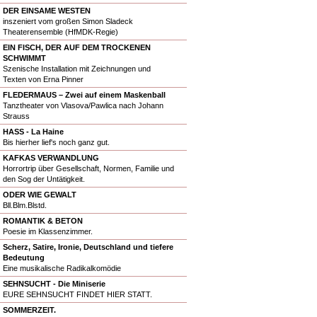
DER EINSAME WESTEN
inszeniert vom großen Simon Sladeck
Theaterensemble (HfMDK-Regie)
EIN FISCH, DER AUF DEM TROCKENEN
SCHWIMMT
Szenische Installation mit Zeichnungen und
Texten von Erna Pinner
FLEDERMAUS – Zwei auf einem Maskenball
Tanztheater von Vlasova/Pawlica nach Johann
Strauss
HASS - La Haine
Bis hierher lief's noch ganz gut.
KAFKAS VERWANDLUNG
Horrortrip über Gesellschaft, Normen, Familie und
den Sog der Untätigkeit.
ODER WIE GEWALT
Bll.Blm.Blstd.
ROMANTIK & BETON
Poesie im Klassenzimmer.
Scherz, Satire, Ironie, Deutschland und tiefere
Bedeutung
Eine musikalische Radikalkomödie
SEHNSUCHT - Die Miniserie
EURE SEHNSUCHT FINDET HIER STATT.
SOMMERZEIT.