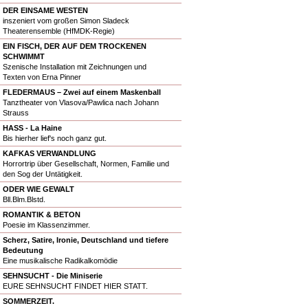
DER EINSAME WESTEN
inszeniert vom großen Simon Sladeck
Theaterensemble (HfMDK-Regie)
EIN FISCH, DER AUF DEM TROCKENEN
SCHWIMMT
Szenische Installation mit Zeichnungen und
Texten von Erna Pinner
FLEDERMAUS – Zwei auf einem Maskenball
Tanztheater von Vlasova/Pawlica nach Johann
Strauss
HASS - La Haine
Bis hierher lief's noch ganz gut.
KAFKAS VERWANDLUNG
Horrortrip über Gesellschaft, Normen, Familie und
den Sog der Untätigkeit.
ODER WIE GEWALT
Bll.Blm.Blstd.
ROMANTIK & BETON
Poesie im Klassenzimmer.
Scherz, Satire, Ironie, Deutschland und tiefere
Bedeutung
Eine musikalische Radikalkomödie
SEHNSUCHT - Die Miniserie
EURE SEHNSUCHT FINDET HIER STATT.
SOMMERZEIT.