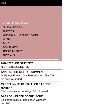
TAKT
UNSER PROGRAMM
ALLE ANZEIGEN
THEATER
KINDER- & JUGENDTHEATER
MUSIK
TANZ
SONSTIGES
PERFORMANCE
SPECIALS
2026/2027 - DIE SPIELZEIT
NICHTS BESONDERES.
ANNE SOPHIE MELITA - STIMMEN
Drei junge Frauen. Drei Perspektiven. Eine Zeit,
die alles verändert.
CANCEL MY HEAD - WILL ICH DAS NOCH
HÖREN?
Eine performative freiwillige Selbstkontrolle.
DAS LOCH IN DER OBERFLÄCHE
Eine performative Suche nach Wundern
von äöü