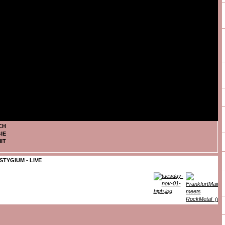
CH
IE
IT
STYGIUM - LIVE