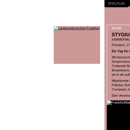
SPIELPLAN
MUSIK
STYGIU
KAMMERMUS
Premiere: 17
Ein Tag für 
Mit klassisc
Songstruktur
Treibende Ba
Breakdowns. 
ein in die a
Mitwirkende 
Felicitas Sc
Trompete) Jo
Eine Veranst