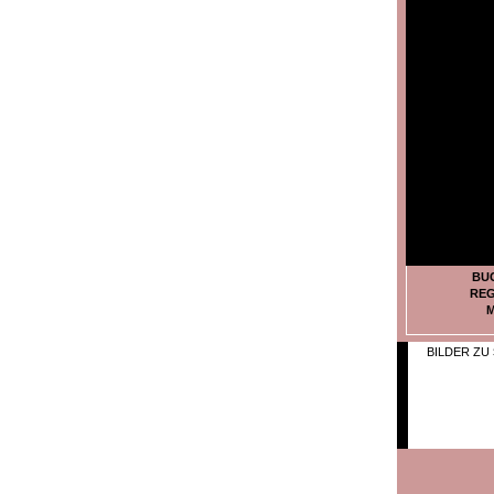
BU
REG
M
BILDER ZU