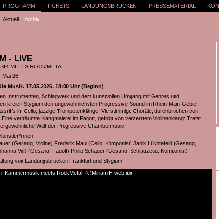
PROGRAMM
TICKETS
LANDUNGSBRÜCKEN
PRESSEMATERIAL
KON
Aktuell
Archiv
M - LIVE
IK MEETS ROCK/METAL
. Mai 26
die Musik. 17.05.2026, 18:00 Uhr (Beginn)
hen Instrumenten, Schlagwerk und dem kunstvollen Umgang mit Genres und
en kreiert Stygium den ungewöhnlichsten Progressive-Sound im Rhein-Main-Gebiet:
ssriffs im Cello, jazzige Trompetenklänge, Vierstimmige Choräle, durchbrochen von
Eine verträumte Klangmalerei im Fagott, gefolgt von verzerrtem Violinenklang: Tretet
ußergewöhnliche Welt der Progressive-Chambermusic!
Künstler*innen:
hauer (Gesang, Violine) Frederik Maul (Cello, Komponist) Janik Lüchtefeld (Gesang,
hanna Voß (Gesang, Fagott) Philip Schauer (Gesang, Schlagzeug, Komponist)
altung von Landungsbrücken Frankfurt und Stygium