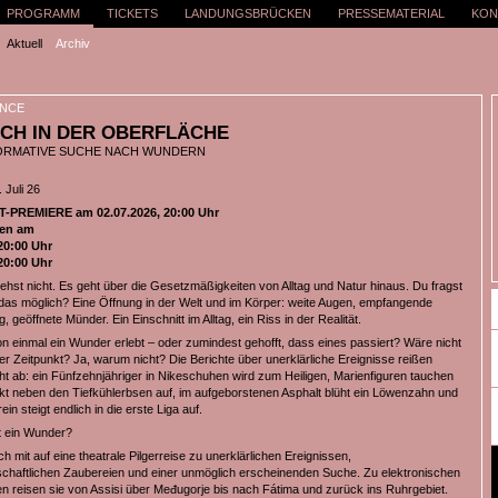
PROGRAMM
TICKETS
LANDUNGSBRÜCKEN
PRESSEMATERIAL
KON
Aktuell
Archiv
NCE
CH IN DER OBERFLÄCHE
ORMATIVE SUCHE NACH WUNDERN
 Juli 26
PREMIERE am 02.07.2026, 20:00 Uhr
en am
20:00 Uhr
20:00 Uhr
ehst nicht. Es geht über die Gesetzmäßigkeiten von Alltag und Natur hinaus. Du fragst
t das möglich? Eine Öffnung in der Welt und im Körper: weite Augen, empfangende
, geöffnete Münder. Ein Einschnitt im Alltag, ein Riss in der Realität.
n einmal ein Wunder erlebt – oder zumindest gehofft, dass eines passiert? Wäre nicht
er Zeitpunkt? Ja, warum nicht? Die Berichte über unerklärliche Ereignisse reißen
cht ab: ein Fünfzehnjähriger in Nikeschuhen wird zum Heiligen, Marienfiguren tauchen
t neben den Tiefkühlerbsen auf, im aufgeborstenen Asphalt blüht ein Löwenzahn und
ein steigt endlich in die erste Liga auf.
t ein Wunder?
h mit auf eine theatrale Pilgerreise zu unerklärlichen Ereignissen,
chaftlichen Zaubereien und einer unmöglich erscheinenden Suche. Zu elektronischen
n reisen sie von Assisi über Međugorje bis nach Fátima und zurück ins Ruhrgebiet.