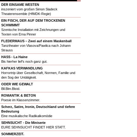
DER EINSAME WESTEN
inszeniert vom großen Simon Sladeck
Theaterensemble (HfMDK-Regie)
EIN FISCH, DER AUF DEM TROCKENEN
SCHWIMMT
Szenische Installation mit Zeichnungen und
Texten von Erna Pinner
FLEDERMAUS – Zwei auf einem Maskenball
Tanztheater von Vlasova/Pawlica nach Johann
Strauss
HASS - La Haine
Bis hierher lief's noch ganz gut.
KAFKAS VERWANDLUNG
Horrortrip über Gesellschaft, Normen, Familie und
den Sog der Untätigkeit.
ODER WIE GEWALT
Bll.Blm.Blstd.
ROMANTIK & BETON
Poesie im Klassenzimmer.
Scherz, Satire, Ironie, Deutschland und tiefere
Bedeutung
Eine musikalische Radikalkomödie
SEHNSUCHT - Die Miniserie
EURE SEHNSUCHT FINDET HIER STATT.
SOMMERZEIT.