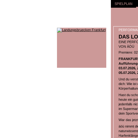
SPIELPLAN
PERFORMA
DAS LO
EINE PERF
VON ÄÖÜ
Premiere: 02.
FRANKFURT-
Aufführung
03.07.2026, 
05.07.2026, 
Und du verst
dich: Wie is
Körperhaltung
Hast du scho
heute ein gut
jedenfalls ni
im Supermark
dein Sportver
War das jetz
äöü nimmt dic
naturwissens
Harfenklänge