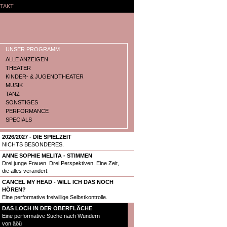
TAKT
UNSER PROGRAMM
ALLE ANZEIGEN
THEATER
KINDER- & JUGENDTHEATER
MUSIK
TANZ
SONSTIGES
PERFORMANCE
SPECIALS
2026/2027 - DIE SPIELZEIT
NICHTS BESONDERES.
ANNE SOPHIE MELITA - STIMMEN
Drei junge Frauen. Drei Perspektiven. Eine Zeit,
die alles verändert.
CANCEL MY HEAD - WILL ICH DAS NOCH
HÖREN?
Eine performative freiwillige Selbstkontrolle.
DAS LOCH IN DER OBERFLÄCHE
Eine performative Suche nach Wundern
von äöü