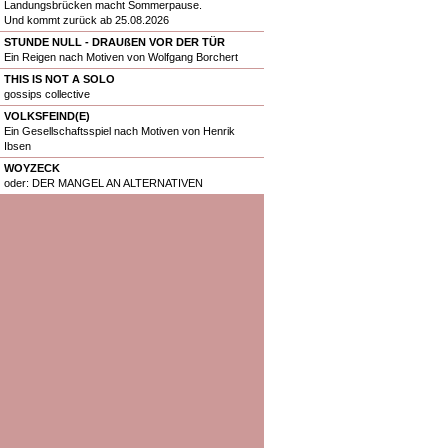
Landungsbrücken macht Sommerpause.
Und kommt zurück ab 25.08.2026
STUNDE NULL - DRAUßEN VOR DER TÜR
Ein Reigen nach Motiven von Wolfgang Borchert
THIS IS NOT A SOLO
gossips collective
VOLKSFEIND(E)
Ein Gesellschaftsspiel nach Motiven von Henrik
Ibsen
WOYZECK
oder: DER MANGEL AN ALTERNATIVEN