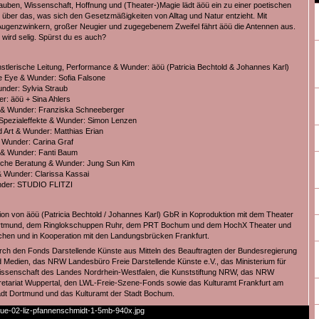
uben, Wissenschaft, Hoffnung und (Theater-)Magie lädt äöü ein zu einer poetischen
über das, was sich den Gesetzmäßigkeiten von Alltag und Natur entzieht. Mit
genzwinkern, großer Neugier und zugegebenem Zweifel fährt äöü die Antennen aus.
 wird selig. Spürst du es auch?
stlerische Leitung, Performance & Wunder: äöü (Patricia Bechtold & Johannes Karl)
e Eye & Wunder: Sofia Falsone
der: Sylvia Straub
r: äöü + Sina Ahlers
 & Wunder: Franziska Schneeberger
 Spezialeffekte & Wunder: Simon Lenzen
 Art & Wunder: Matthias Erian
 Wunder: Carina Graf
 & Wunder: Fanti Baum
sche Beratung & Wunder: Jung Sun Kim
 Wunder: Clarissa Kassai
nder: STUDIO FLITZI
ion von äöü (Patricia Bechtold / Johannes Karl) GbR in Koproduktion mit dem Theater
rtmund, dem Ringlokschuppen Ruhr, dem PRT Bochum und dem HochX Theater und
chen und in Kooperation mit den Landungsbrücken Frankfurt.
rch den Fonds Darstellende Künste aus Mitteln des Beauftragten der Bundesregierung
nd Medien, das NRW Landesbüro Freie Darstellende Künste e.V., das Ministerium für
issenschaft des Landes Nordrhein-Westfalen, die Kunststiftung NRW, das NRW
tariat Wuppertal, den LWL-Freie-Szene-Fonds sowie das Kulturamt Frankfurt am
adt Dortmund und das Kulturamt der Stadt Bochum.