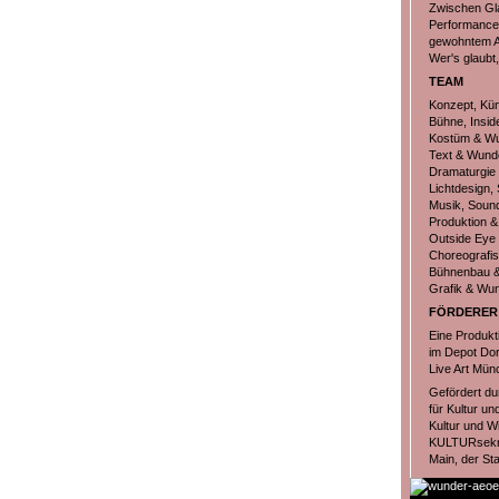
Zwischen Gla
Performance 
gewohntem Au
Wer's glaubt,
TEAM
Konzept, Kün
Bühne, Insid
Kostüm & Wun
Text & Wunde
Dramaturgie
Lichtdesign,
Musik, Sound
Produktion &
Outside Eye
Choreografi
Bühnenbau &
Grafik & Wu
FÖRDERER
Eine Produkt
im Depot Do
Live Art Mün
Gefördert du
für Kultur u
Kultur und W
KULTURsekre
Main, der St