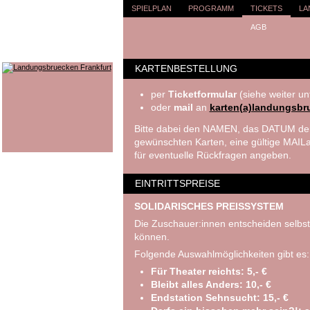
SPIELPLAN
PROGRAMM
TICKETS
LA
AGB
KARTENBESTELLUNG
per
Ticketformular
(siehe weiter un
oder
mail
an
karten(a)landungsbr
Bitte dabei den NAMEN, das DATUM der
gewünschten Karten, eine gültige MA
für eventuelle Rückfragen angeben.
EINTRITTSPREISE
SOLIDARISCHES PREISSYSTEM
Die Zuschauer:innen entscheiden selbst
können.
Folgende Auswahlmöglichkeiten gibt es:
Für Theater reichts: 5,- €
Bleibt alles Anders: 10,- €
Endstation Sehnsucht: 15,- €