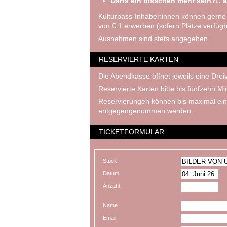
Darfs ein bisschen mehr sein?!: a
Kulturpass-Inhaber:innen können gerne
von € 1 erwerben (sofern Plätze verfügb
Ausnahmen sind stets angegeben.
RESERVIERTE KARTEN
Die Abendkasse öffnet jeweils eine Dreiv
Reservierte Karten bitte bis fünfzehn M
Reservierungen können bis maximal ein
entgegengenommen werden.
TICKETFORMULAR
Stück
Datum
Anzahl
Name
Email