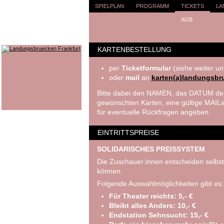
SPIELPLAN
PROGRAMM
TICKETS
LA
AGB
KARTENBESTELLUNG
per
Ticketformular
(siehe weiter un
oder
mail
an
karten(a)landungsbr
Bitte dabei den NAMEN, das DATUM der
gewünschten Karten, eine gültige MA
für eventuelle Rückfragen angeben.
EINTRITTSPREISE
SOLIDARISCHES PREISSYSTEM
Die Zuschauer:innen entscheiden selbst
können.
Folgende Auswahlmöglichkeiten gibt es:
Für Theater reichts: 5,- €
Bleibt alles Anders: 10,- €
Endstation Sehnsucht: 15,- €