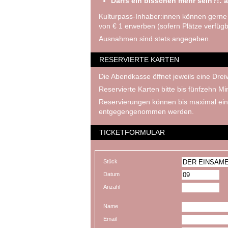
Darfs ein bisschen mehr sein?!: a
Kulturpass-Inhaber:innen können gerne
von € 1 erwerben (sofern Plätze verfügb
Ausnahmen sind stets angegeben.
RESERVIERTE KARTEN
Die Abendkasse öffnet jeweils eine Dreiv
Reservierte Karten bitte bis fünfzehn M
Reservierungen können bis maximal ein
entgegengenommen werden.
TICKETFORMULAR
Stück
Datum
Anzahl
Name
Email