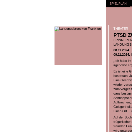
SPIELPLAN
THEATER
PTSD Z
ERINNERUN
LANDUNGS
08.11.2024
09.11.2024, 
„Ich habe im
irgendwie er
Es ist eine G
besessen. Je
Eine Geschic
wieder versu
zum vergesse
ganz bestimm
Schnappschüs
Aufbrüchen, 
Gelegenheiten
Einen Ort. E
Auf der Such
trügerischen 
fremden Eri
wird untersu