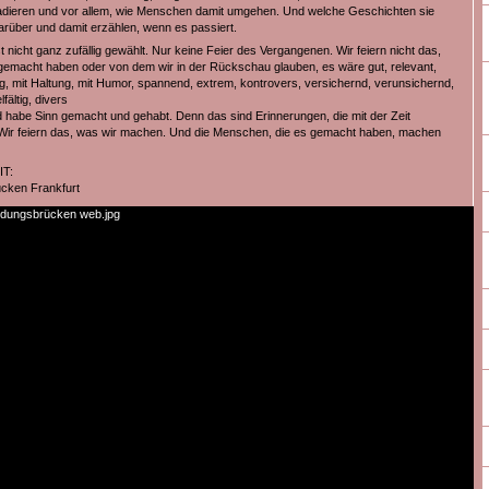
dieren und vor allem, wie Menschen damit umgehen. Und welche Geschichten sie
darüber und damit erzählen, wenn es passiert.
t nicht ganz zufällig gewählt. Nur keine Feier des Vergangenen. Wir feiern nicht das,
gemacht haben oder von dem wir in der Rückschau glauben, es wäre gut, relevant,
tig, mit Haltung, mit Humor, spannend, extrem, kontrovers, versichernd, verunsichernd,
elfältig, divers
habe Sinn gemacht und gehabt. Denn das sind Erinnerungen, die mit der Zeit
Wir feiern das, was wir machen. Und die Menschen, die es gemacht haben, machen
T:
cken Frankfurt