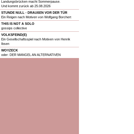
Landungsbrücken macht Sommerpause.
Und kommt zurück ab 25.08.2026
STUNDE NULL - DRAUßEN VOR DER TÜR
Ein Reigen nach Motiven von Wolfgang Borchert
THIS IS NOT A SOLO
gossips collective
VOLKSFEIND(E)
Ein Gesellschaftsspiel nach Motiven von Henrik
Ibsen
WOYZECK
oder: DER MANGEL AN ALTERNATIVEN