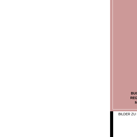
BU
REG
M
BILDER ZU