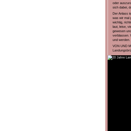
oder auszura
sich dabei, 
Der Anlass is
was wir mal 
wichtig, rich
laut, leise, vi
gewesen und 
verblassen. 
und werden.
VON UND MI
Landungsbrü