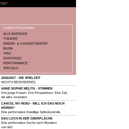
TAKT
UNSER PROGRAMM
ALLE ANZEIGEN
THEATER
KINDER- & JUGENDTHEATER
MUSIK
TANZ
SONSTIGES
PERFORMANCE
SPECIALS
2026/2027 - DIE SPIELZEIT
NICHTS BESONDERES.
ANNE SOPHIE MELITA - STIMMEN
Drei junge Frauen. Drei Perspektiven. Eine Zeit,
die alles verändert.
CANCEL MY HEAD - WILL ICH DAS NOCH
HÖREN?
Eine performative freiwillige Selbstkontrolle.
DAS LOCH IN DER OBERFLÄCHE
Eine performative Suche nach Wundern
von äöü