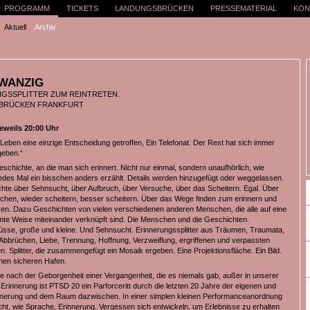
PROGRAMM
TICKETS
LANDUNGSBRÜCKEN
PRESSEMATERIAL
KON
Aktuell
Archiv
WANZIG
GSSPLITTER ZUM REINTRETEN.
BRÜCKEN FRANKFURT
jeweils 20:00 Uhr
 Leben eine einzige Entscheidung getroffen, Ein Telefonat. Der Rest hat sich immer
geben.“
eschichte, an die man sich erinnert. Nicht nur einmal, sondern unaufhörlich, wie
des Mal ein bisschen anders erzählt. Details werden hinzugefügt oder weggelassen.
hte über Sehnsucht, über Aufbruch, über Versuche, über das Scheitern. Egal. Über
chen, wieder scheitern, besser scheitern. Über das Wege finden zum erinnern und
n. Dazu Geschichten von vielen verschiedenen anderen Menschen, die alle auf eine
te Weise miteinander verknüpft sind. Die Menschen und die Geschichten.
se, große und kleine. Und Sehnsucht. Erinnerungssplitter aus Träumen, Traumata,
Abbrüchen, Liebe, Trennung, Hoffnung, Verzweiflung, ergriffenen und verpassten
. Splitter, die zusammengefügt ein Mosaik ergeben. Eine Projektionsfläche. Ein Bild.
inen sicheren Hafen.
e nach der Geborgenheit einer Vergangenheit, die es niemals gab, außer in unserer
Erinnerung ist PTSD 20 ein Parforceritt durch die letzten 20 Jahre der eigenen und
nnerung und dem Raum dazwischen. In einer simplen kleinen Performanceanordnung
cht, wie Sprache, Erinnerung, Vergessen sich entwickeln, um Erlebnisse zu erhalten