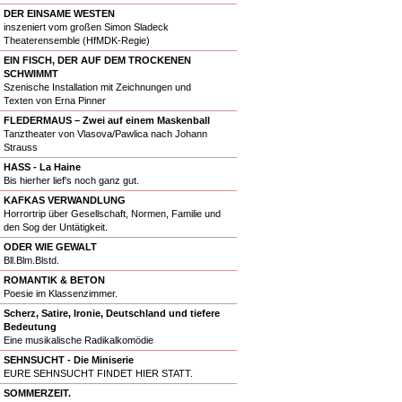
DER EINSAME WESTEN
inszeniert vom großen Simon Sladeck
Theaterensemble (HfMDK-Regie)
EIN FISCH, DER AUF DEM TROCKENEN
SCHWIMMT
Szenische Installation mit Zeichnungen und
Texten von Erna Pinner
FLEDERMAUS – Zwei auf einem Maskenball
Tanztheater von Vlasova/Pawlica nach Johann
Strauss
HASS - La Haine
Bis hierher lief's noch ganz gut.
KAFKAS VERWANDLUNG
Horrortrip über Gesellschaft, Normen, Familie und
den Sog der Untätigkeit.
ODER WIE GEWALT
Bll.Blm.Blstd.
ROMANTIK & BETON
Poesie im Klassenzimmer.
Scherz, Satire, Ironie, Deutschland und tiefere
Bedeutung
Eine musikalische Radikalkomödie
SEHNSUCHT - Die Miniserie
EURE SEHNSUCHT FINDET HIER STATT.
SOMMERZEIT.