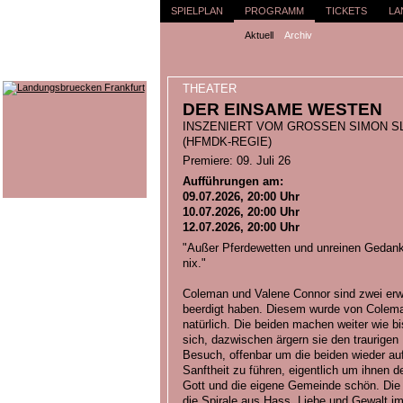
SPIELPLAN
PROGRAMM
TICKETS
LA
Aktuell
Archiv
THEATER
DER EINSAME WESTEN
INSZENIERT VOM GROSSEN SIMON S
HFMDK-REGIE)
Premiere: 09. Juli 26
Aufführungen am:
09.07.2026, 20:00 Uhr
10.07.2026, 20:00 Uhr
12.07.2026, 20:00 Uhr
"Außer Pferdewetten und unreinen Gedank
nix."
Coleman und Valene Connor sind zwei erw
beerdigt haben. Diesem wurde von Coleman
natürlich. Die beiden machen weiter wie b
sich, dazwischen ärgern sie den traurigen 
Besuch, offenbar um die beiden wieder a
Sanftheit zu führen, eigentlich um ihnen 
Gott und die eigene Gemeinde schön. Die j
die Spirale aus Hass, Liebe und Gewalt im