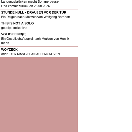
Landungsbrücken macht Sommerpause.
Und kommt zurück ab 25.08.2026
STUNDE NULL - DRAUßEN VOR DER TÜR
Ein Reigen nach Motiven von Wolfgang Borchert
THIS IS NOT A SOLO
gossips collective
VOLKSFEIND(E)
Ein Gesellschaftsspiel nach Motiven von Henrik
Ibsen
WOYZECK
oder: DER MANGEL AN ALTERNATIVEN