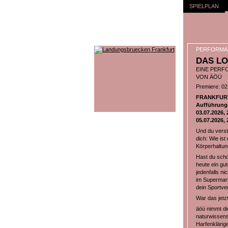
SPIELPLAN
PERFORMA
DAS LO
EINE PERF
VON ÄÖÜ
Premiere: 02.
FRANKFURT-
Aufführung
03.07.2026, 
05.07.2026, 
Und du verst
dich: Wie is
Körperhaltung
Hast du scho
heute ein gut
jedenfalls ni
im Supermark
dein Sportver
War das jetz
äöü nimmt dic
naturwissens
Harfenklänge