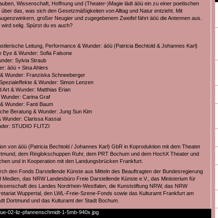
uben, Wissenschaft, Hoffnung und (Theater-)Magie lädt äöü ein zu einer poetischen
über das, was sich den Gesetzmäßigkeiten von Alltag und Natur entzieht. Mit
genzwinkern, großer Neugier und zugegebenem Zweifel fährt äöü die Antennen aus.
 wird selig. Spürst du es auch?
stlerische Leitung, Performance & Wunder: äöü (Patricia Bechtold & Johannes Karl)
e Eye & Wunder: Sofia Falsone
der: Sylvia Straub
r: äöü + Sina Ahlers
 & Wunder: Franziska Schneeberger
 Spezialeffekte & Wunder: Simon Lenzen
 Art & Wunder: Matthias Erian
 Wunder: Carina Graf
 & Wunder: Fanti Baum
sche Beratung & Wunder: Jung Sun Kim
 Wunder: Clarissa Kassai
nder: STUDIO FLITZI
ion von äöü (Patricia Bechtold / Johannes Karl) GbR in Koproduktion mit dem Theater
rtmund, dem Ringlokschuppen Ruhr, dem PRT Bochum und dem HochX Theater und
chen und in Kooperation mit den Landungsbrücken Frankfurt.
rch den Fonds Darstellende Künste aus Mitteln des Beauftragten der Bundesregierung
nd Medien, das NRW Landesbüro Freie Darstellende Künste e.V., das Ministerium für
issenschaft des Landes Nordrhein-Westfalen, die Kunststiftung NRW, das NRW
tariat Wuppertal, den LWL-Freie-Szene-Fonds sowie das Kulturamt Frankfurt am
adt Dortmund und das Kulturamt der Stadt Bochum.