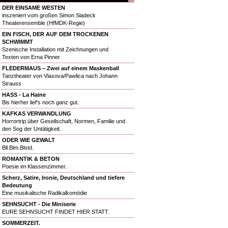
DER EINSAME WESTEN
inszeniert vom großen Simon Sladeck
Theaterensemble (HfMDK-Regie)
EIN FISCH, DER AUF DEM TROCKENEN
SCHWIMMT
Szenische Installation mit Zeichnungen und
Texten von Erna Pinner
FLEDERMAUS – Zwei auf einem Maskenball
Tanztheater von Vlasova/Pawlica nach Johann
Strauss
HASS - La Haine
Bis hierher lief's noch ganz gut.
KAFKAS VERWANDLUNG
Horrortrip über Gesellschaft, Normen, Familie und
den Sog der Untätigkeit.
ODER WIE GEWALT
Bll.Blm.Blstd.
ROMANTIK & BETON
Poesie im Klassenzimmer.
Scherz, Satire, Ironie, Deutschland und tiefere
Bedeutung
Eine musikalische Radikalkomödie
SEHNSUCHT - Die Miniserie
EURE SEHNSUCHT FINDET HIER STATT.
SOMMERZEIT.