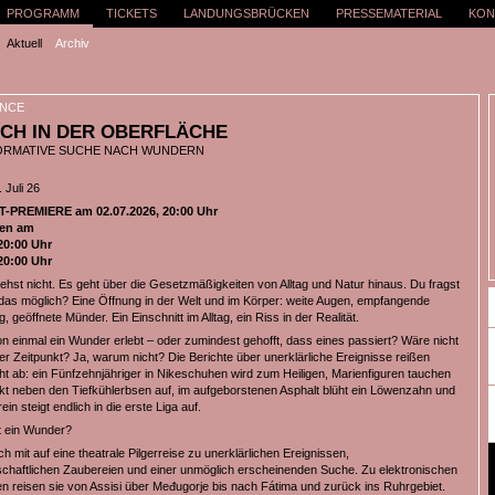
PROGRAMM
TICKETS
LANDUNGSBRÜCKEN
PRESSEMATERIAL
KON
Aktuell
Archiv
NCE
CH IN DER OBERFLÄCHE
ORMATIVE SUCHE NACH WUNDERN
 Juli 26
PREMIERE am 02.07.2026, 20:00 Uhr
en am
20:00 Uhr
20:00 Uhr
ehst nicht. Es geht über die Gesetzmäßigkeiten von Alltag und Natur hinaus. Du fragst
t das möglich? Eine Öffnung in der Welt und im Körper: weite Augen, empfangende
, geöffnete Münder. Ein Einschnitt im Alltag, ein Riss in der Realität.
n einmal ein Wunder erlebt – oder zumindest gehofft, dass eines passiert? Wäre nicht
er Zeitpunkt? Ja, warum nicht? Die Berichte über unerklärliche Ereignisse reißen
cht ab: ein Fünfzehnjähriger in Nikeschuhen wird zum Heiligen, Marienfiguren tauchen
t neben den Tiefkühlerbsen auf, im aufgeborstenen Asphalt blüht ein Löwenzahn und
ein steigt endlich in die erste Liga auf.
t ein Wunder?
h mit auf eine theatrale Pilgerreise zu unerklärlichen Ereignissen,
chaftlichen Zaubereien und einer unmöglich erscheinenden Suche. Zu elektronischen
n reisen sie von Assisi über Međugorje bis nach Fátima und zurück ins Ruhrgebiet.