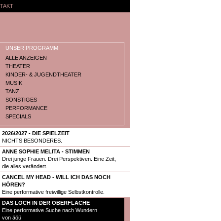
TAKT
UNSER PROGRAMM
ALLE ANZEIGEN
THEATER
KINDER- & JUGENDTHEATER
MUSIK
TANZ
SONSTIGES
PERFORMANCE
SPECIALS
2026/2027 - DIE SPIELZEIT
NICHTS BESONDERES.
ANNE SOPHIE MELITA - STIMMEN
Drei junge Frauen. Drei Perspektiven. Eine Zeit,
die alles verändert.
CANCEL MY HEAD - WILL ICH DAS NOCH
HÖREN?
Eine performative freiwillige Selbstkontrolle.
DAS LOCH IN DER OBERFLÄCHE
Eine performative Suche nach Wundern
von äöü