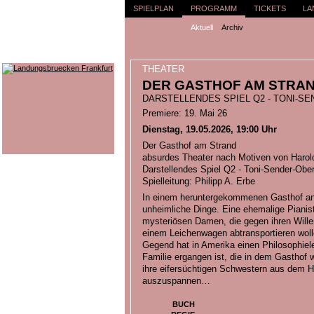
SPIELPLAN
PROGRAMM
TICKETS
LA
Aktuell
Archiv
THEATER
DER GASTHOF AM STRA
DARSTELLENDES SPIEL Q2 - TONI-S
Premiere: 19. Mai 26
Dienstag, 19.05.2026, 19:00 Uhr
Der Gasthof am Strand
absurdes Theater nach Motiven von Harold
Darstellendes Spiel Q2 - Toni-Sender-Ober
Spielleitung: Philipp A. Erbe
In einem heruntergekommenen Gasthof an
unheimliche Dinge. Eine ehemalige Piani
mysteriösen Damen, die gegen ihren Willen
einem Leichenwagen abtransportieren woll
Gegend hat in Amerika einen Philosophieleh
Familie ergangen ist, die in dem Gasthof wo
ihre eifersüchtigen Schwestern aus dem H
auszuspannen…
BUCH