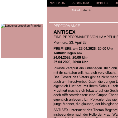
SPIELPLAN
PROGRAMM
TICKETS
LA
Aktuell
Archiv
PERFORMANCE
ANTISEX
EINE PERFORMANCE VON HAMPEL/HEL
Premiere: 23. April 26
PREMIERE am 23.04.2026, 20:00 Uhr
Aufführungen am
24.04.2026, 20:00 Uhr
25.04.2026, 20:00 Uhr
Iokaste verspürt ein Unbehagen. Ihr Sohn
mit ihr schlafen will, hat sich vervielfacht,
Das Gesetz des Vaters gibt es nicht mehr 
auch am Inzestverbot rütteln die Jungen L
eigentlich Lust hat, mit ihrem Sohn zu sch
Frustriert macht sich Iokaste auf die Such
doch trifft stattdessen: eine Gruppe Cheer
eigentlich anfeuern. Ein Polycule, das sie 
junge Männer, die glauben, der biologisch
ANTISEX untersucht das Thema Begehren 
insbesondere nach der Rolle der Frau: Was