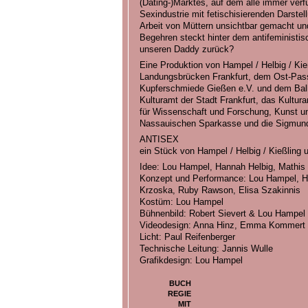
(Dating-)Marktes, auf dem alle immer ve
Sexindustrie mit fetischisierenden Darste
Arbeit von Müttern unsichtbar gemacht un
Begehren steckt hinter dem antifeministi
unseren Daddy zurück?
Eine Produktion von Hampel / Helbig / Kie
Landungsbrücken Frankfurt, dem Ost-Passa
Kupferschmiede Gießen e.V. und dem Ball
Kulturamt der Stadt Frankfurt, das Kultu
für Wissenschaft und Forschung, Kunst und
Nassauischen Sparkasse und die Sigmund 
ANTISEX
ein Stück von Hampel / Helbig / Kießling
Idee: Lou Hampel, Hannah Helbig, Mathis 
Konzept und Performance: Lou Hampel, Ha
Krzoska, Ruby Rawson, Elisa Szakinnis
Kostüm: Lou Hampel
Bühnenbild: Robert Sievert & Lou Hampel
Videodesign: Anna Hinz, Emma Kommert
Licht: Paul Reifenberger
Technische Leitung: Jannis Wulle
Grafikdesign: Lou Hampel
BUCH
REGIE
MIT