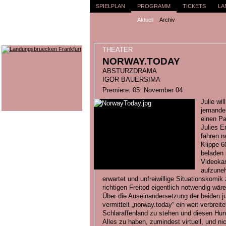
SPIELPLAN
PROGRAMM
TICKETS
LA
Aktuell
Archiv
THEATER
NORWAY.TODAY
ABSTURZDRAMA
IGOR BAUERSIMA
Premiere: 05. November 04
Julie wil
jemande
einen Pa
Julies En
fahren n
Klippe 6
beladen 
Videokam
aufzuneh
erwartet und unfreiwillige Situationskomik
richtigen Freitod eigentlich notwendig wä
Über die Auseinandersetzung der beiden 
vermittelt „norway.today“ ein weit verbrei
Schlaraffenland zu stehen und diesen Hung
Alles zu haben, zumindest virtuell, und 