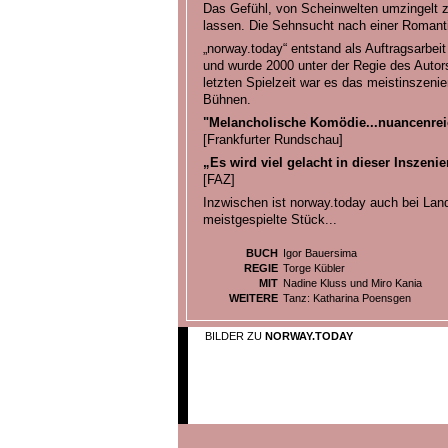
Das Gefühl, von Scheinwelten umzingelt zu
lassen. Die Sehnsucht nach einer Romantik,
„norway.today“ entstand als Auftragsarbei
und wurde 2000 unter der Regie des Autors
letzten Spielzeit war es das meistinszeni
Bühnen.
"Melancholische Komödie...nuancenreic
[Frankfurter Rundschau]
„Es wird viel gelacht in dieser Inszenie
[FAZ]
Inzwischen ist norway.today auch bei Lan
meistgespielte Stück...
BUCH
Igor Bauersima
REGIE
Torge Kübler
MIT
Nadine Kluss und Miro Kania
WEITERE
Tanz: Katharina Poensgen
BILDER ZU
NORWAY.TODAY