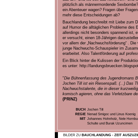
plötzlich als männermordende Sexbombe?
ein Abenteuer wagen? Fragen über Frage
mehr diese Entscheidungen ab?
Bauchlandung beschreibt mit Liebe zum De
auf Humor die alltäglichen Probleme des
allerdings nicht besonders spannend ist, 
er versucht, einen 18-Jährigen darzustell
vor allem der „Nachwuchsförderung“ . Die 
junge Nachwuchs-Schauspieler im Zusamm
erarbeitet. Also Talentförderung auf profe
Ein Blick hinter die Kulissen der Produktion,
es unter: http://landungsbruecken.blogsp
"
Die Bühnenfassung des Jugendromans Ba
Jochen Till ist ein Riesenspaß. (...) Das 
Nachwuchstalente, die in dieser kurzweilig
komisch agieren, ohne das Verletzbare der
(PRINZ)
BUCH
Jochen Till
REGIE
Nenad Smigoc und Linus Koenig
MIT
Johannes Hohnholz, Nele Hornbur
Schulte und Burak Uzuncimen
BILDER ZU
BAUCHLANDUNG - ZEIT AUSZUZ