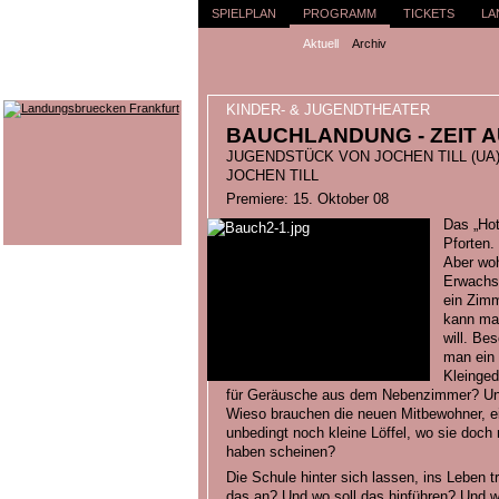
SPIELPLAN
PROGRAMM
TICKETS
LA
Aktuell
Archiv
KINDER- & JUGENDTHEATER
BAUCHLANDUNG - ZEIT 
JUGENDSTÜCK VON JOCHEN TILL (UA
JOCHEN TILL
Premiere: 15. Oktober 08
Das „Hot
Pforten.
Aber woh
Erwachse
ein Zimm
kann ma
will. Be
man ein 
Kleinged
für Geräusche aus dem Nebenzimmer? Und
Wieso brauchen die neuen Mitbewohner, e
unbedingt noch kleine Löffel, wo sie doch
haben scheinen?
Die Schule hinter sich lassen, ins Leben 
das an? Und wo soll das hinführen? Und 