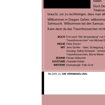
haben.
Doch Dep
Totalzu
braucht, um zu rechtfertigen, dass man all
Willkommen in Gregors Gehirn, willkomme
Sehnsucht. Willkommen bei den Samsas. Hi
Kann denn da das Traumfresserchen nicht
BUCH
Frei nach "Die Verwandlung" von
Traumfresserchen" von Michael 
REGIE
Peter Eckert
MIT
Jens Eichler - Vater, Schlagzeug,
Gesang, Selina Schwank - Schwes
Traumfresserchen, Bernd Winter - 
BÜHNE
Florian Hübscher
KOSTÜME
Charlotte Köhler
WEITERE
Dramaturgie: Felix Graf
BILDER ZU
DIE VERWANDLUNG