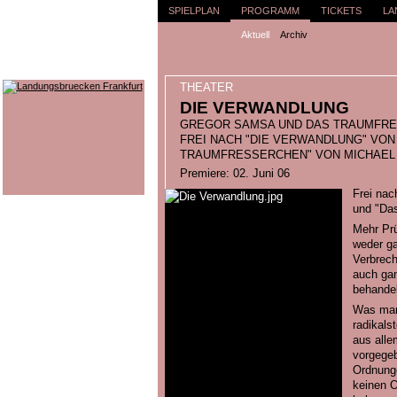
SPIELPLAN
PROGRAMM
TICKETS
LA
Aktuell
Archiv
THEATER
DIE VERWANDLUNG
GREGOR SAMSA UND DAS TRAUMFR
FREI NACH "DIE VERWANDLUNG" VON
TRAUMFRESSERCHEN" VON MICHAEL
Premiere: 02. Juni 06
Frei nac
und "Da
Mehr Prü
weder ga
Verbrech
auch gan
behandel
Was man 
radikals
aus alle
vorgege
Ordnunge
keinen O