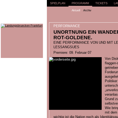
SPIELPLAN
PROGRAMM
TICKETS
LA
Aktuell
Archiv
PERFORMANCE
UNORTNUNG EIN WANDER
ROT-GOLDENE.
EINE PERFORMANCE VON UND MIT 
LESSANGSUES
Premiere: 09. Februar 07
Von Dis
flaggen-
getriebe
Forderun
ausgelie
Politike
untersch
„unverkr
veranlas
Grund zu
selbstve
Wie brin
mit dem 
wichtig ist die Nation noch als Identitätsqu