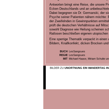
Antworten bringt eine Reise, die unsere P
Ecken Deutschlands und an unbeleuchtete
Dabei begegnen sie Dr. Germanski, der s
Psyche seiner Patienten nähern möchte: E
der Zweifelnden in Gewinnpunkten ermitte
prüft die deutschen Verhältnisse auf Mitsc
sowohl Diagnose wie Heilung scheinen schw
Ratlosen beschließen eigenen utopische
Eine sperrige Thematik verpackt in einen v
Bildern, Knallkonfekt, dicken Brocken un
BUCH
LesSangsues
REGIE
LesSangsues
MIT
Michael Haase, Miriam Schulte un
BILDER ZU
UNORTNUNG EIN WANDERTAG IN