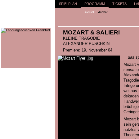
SPIELPLAN
PROGRAMM
TICKETS
LA
Aktuell
Archiv
MOZART & SALIERI
KLEINE TRAGÖDIE
ALEXANDER PUSCHKIN
Premiere: 19. November 04
__das sp
Mozart v
sensatio
Alexande
Tragödie
Intrige 
weitaus 
dekadent
Handwerk
brüchige
Geringer
Mozart i
sein ge
nutzlos 
Theorien