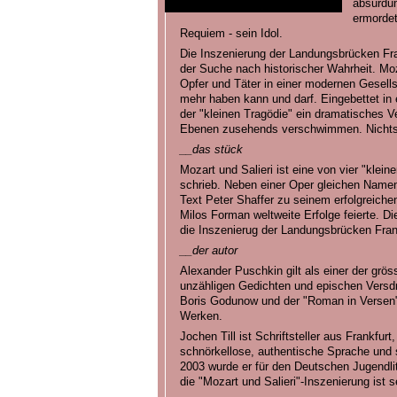
absurdum
ermordet
Requiem - sein Idol.
Die Inszenierung der Landungsbrücken Fra
der Suche nach historischer Wahrheit. Moz
Opfer und Täter in einer modernen Gesells
mehr haben kann und darf. Eingebettet in
der "kleinen Tragödie" ein dramatisches V
Ebenen zusehends verschwimmen. Nichts i
__das stück
Mozart und Salieri ist eine von vier "klei
schrieb. Neben einer Oper gleichen Namens
Text Peter Shaffer zu seinem erfolgreiche
Milos Forman weltweite Erfolge feierte. Di
die Inszenierug der Landungsbrücken Fran
__der autor
Alexander Puschkin gilt als einer der grö
unzähligen Gedichten und epischen Vers
Boris Godunow und der "Roman in Versen
Werken.
Jochen Till ist Schriftsteller aus Frankfur
schnörkellose, authentische Sprache und sein
2003 wurde er für den Deutschen Jugendlite
die "Mozart und Salieri"-Inszenierung ist s