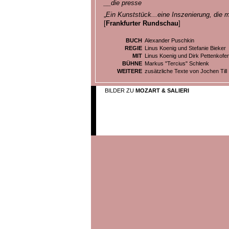
__die presse
„
Ein Kunststück...eine Inszenierung, die m
[
Frankfurter Rundschau
]
BUCH
Alexander Puschkin
REGIE
Linus Koenig und Stefanie Bieker
MIT
Linus Koenig und Dirk Pettenkofer
BÜHNE
Markus "Tercius" Schlenk
WEITERE
zusätzliche Texte von Jochen Till
BILDER ZU
MOZART & SALIERI