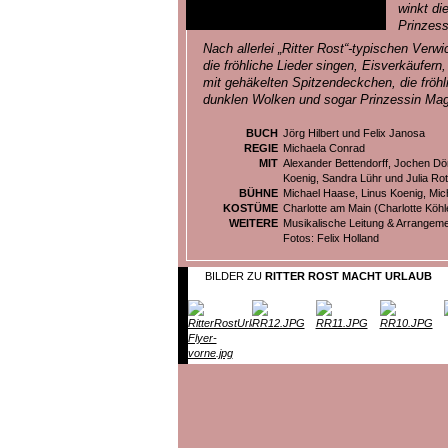
winkt di
Prinzess
Nach allerlei „Ritter Rost“-typischen Verwi
die fröhliche Lieder singen, Eisverkäufern,
mit gehäkelten Spitzendeckchen, die fröhli
dunklen Wolken und sogar Prinzessin Magn
BUCH
Jörg Hilbert und Felix Janosa
REGIE
Michaela Conrad
MIT
Alexander Bettendorff, Jochen Dö
Koenig, Sandra Lühr und Julia Ro
BÜHNE
Michael Haase, Linus Koenig, Mi
KOSTÜME
Charlotte am Main (Charlotte Köhl
WEITERE
Musikalische Leitung & Arrangeme
Fotos: Felix Holland
BILDER ZU
RITTER ROST MACHT URLAUB