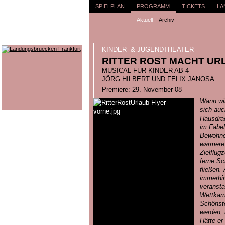
SPIELPLAN
PROGRAMM
TICKETS
LA
Aktuell
Archiv
KINDER- & JUGENDTHEATER
RITTER ROST MACHT UR
MUSICAL FÜR KINDER AB 4
JÖRG HILBERT UND FELIX JANOSA
Premiere: 29. November 08
Wann wir
sich auc
Hausdra
im Fabel
Bewohner
wärmere 
Zielflug
ferne Sc
fließen.
immerhin
veranstal
Wettkamp
Schönste
werden, k
Hätte er