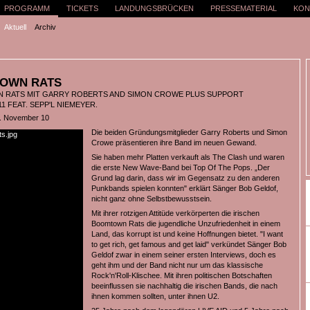
PROGRAMM
TICKETS
LANDUNGSBRÜCKEN
PRESSEMATERIAL
KON
Aktuell
Archiv
OWN RATS
RATS MIT GARRY ROBERTS AND SIMON CROWE PLUS SUPPORT
 FEAT. SEPP'L NIEMEYER.
4. November 10
Die beiden Gründungsmitglieder Garry Roberts und Simon
Crowe präsentieren ihre Band im neuen Gewand.
Sie haben mehr Platten verkauft als The Clash und waren
die erste New Wave-Band bei Top Of The Pops. „Der
Grund lag darin, dass wir im Gegensatz zu den anderen
Punkbands spielen konnten" erklärt Sänger Bob Geldof,
nicht ganz ohne Selbstbewusstsein.
Mit ihrer rotzigen Attitüde verkörperten die irischen
Boomtown Rats die jugendliche Unzufriedenheit in einem
Land, das korrupt ist und keine Hoffnungen bietet. "I want
to get rich, get famous and get laid" verkündet Sänger Bob
Geldof zwar in einem seiner ersten Interviews, doch es
geht ihm und der Band nicht nur um das klassische
Rock'n'Roll-Klischee. Mit ihren politischen Botschaften
beeinflussen sie nachhaltig die irischen Bands, die nach
ihnen kommen sollten, unter ihnen U2.