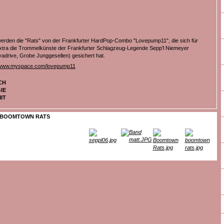
werden die "Rats" von der Frankfurter HardPop-Combo "Lovepump11", die sich für
xtra die Trommelkünste der Frankfurter Schlagzeug-Legende Sepp'l Niemeyer
vadrive, Grobe Junggesellen) gesichert hat.
www.myspace.com/lovepump11
CH
IE
IT
BOOMTOWN RATS