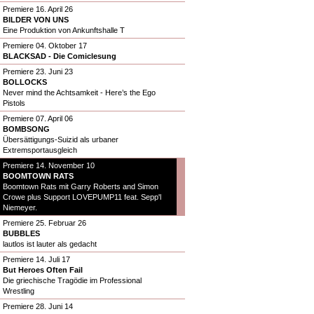
Premiere 16. April 26
BILDER VON UNS
Eine Produktion von Ankunftshalle T
Premiere 04. Oktober 17
BLACKSAD - Die Comiclesung
Premiere 23. Juni 23
BOLLOCKS
Never mind the Achtsamkeit - Here’s the Ego
Pistols
Premiere 07. April 06
BOMBSONG
Übersättigungs-Suizid als urbaner
Extremsportausgleich
Premiere 14. November 10
BOOMTOWN RATS
Boomtown Rats mit Garry Roberts and Simon
Crowe plus Support LOVEPUMP11 feat. Sepp'l
Niemeyer.
Premiere 25. Februar 26
BUBBLES
lautlos ist lauter als gedacht
Premiere 14. Juli 17
But Heroes Often Fail
Die griechische Tragödie im Professional
Wrestling
Premiere 28. Juni 14