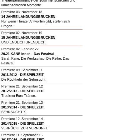
Theaterperformance der 1000 menschlichen und
unmenschlichen Momente
Premiere 03. November 18
14 JAHRE LANDUNGSBRÜCKEN
Nur wenn Theater Antworten gibt, stellen sich
Fragen.
Premiere 02. November 19
15 JAHRE LANDUNGSBRÜCKEN
UND ENDLICH UNENDLICH.
Premiere 02. Februar 22
20.21 KANE innen - Das Festival
Sarah Kane. Die Werkschau. Die Reihe. Das
Festival.
Premiere 09. September 11
2011/2012 - DIE SPIELZEIT
Die Rückkehr der Sehnsucht.
Premiere 21. September 12
2012/2013 - DIE SPIELZEIT
Trocknet Eure Tränen.
Premiere 21. September 13
2013/2014 - DIE SPIELZEIT
SEHNSUCHT X
Premiere 12. September 14
2014/2015 - DIE SPIELZEIT
VERRÜCKT ZUR VERNUNFT
Premiere 11. September 15
2015/2016 - DIE SPIELZEIT