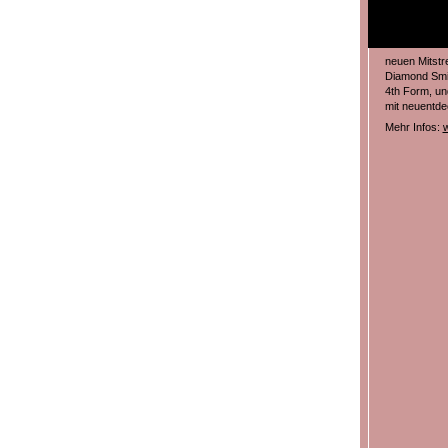
neuen Mitstr
Diamond Smil
4th Form, und
mit neuentde
Mehr Infos: