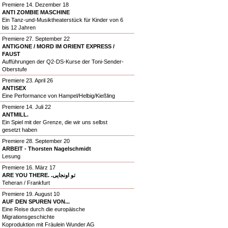
Premiere 14. Dezember 18
ANTI ZOMBIE MASCHINE
Ein Tanz-und-Musiktheaterstück für Kinder von 6
bis 12 Jahren
Premiere 27. September 22
ANTIGONE / MORD IM ORIENT EXPRESS /
FAUST
Aufführungen der Q2-DS-Kurse der Toni-Sender-
Oberstufe
Premiere 23. April 26
ANTISEX
Eine Performance von Hampel/Helbig/Kießling
Premiere 14. Juli 22
ANTMILL.
Ein Spiel mit der Grenze, die wir uns selbst
gesetzt haben
Premiere 28. September 20
ARBEIT - Thorsten Nagelschmidt
Lesung
Premiere 16. März 17
ARE YOU THERE. .تو اونجایی
Teheran / Frankfurt
Premiere 19. August 10
AUF DEN SPUREN VON...
Eine Reise durch die europäische
Migrationsgeschichte
Koproduktion mit Fräulein Wunder AG