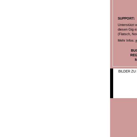
SUPPORT:
Unterstützt 
diesen Gig e
(Flatsch, No
Mehr Infos:
BU
REG
M
BILDER ZU