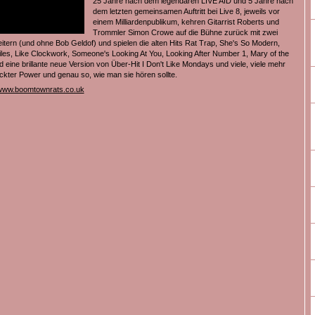
25 Jahre nach dem legendären LIVE AID und 5 Jahre nach
dem letzten gemeinsamen Auftritt bei Live 8, jeweils vor
einem Milliardenpublikum, kehren Gitarrist Roberts und
Trommler Simon Crowe auf die Bühne zurück mit zwei
eitern (und ohne Bob Geldof) und spielen die alten Hits Rat Trap, She's So Modern,
es, Like Clockwork, Someone's Looking At You, Looking After Number 1, Mary of the
 eine brillante neue Version von Über-Hit I Don't Like Mondays und viele, viele mehr
ckter Power und genau so, wie man sie hören sollte.
www.boomtownrats.co.uk