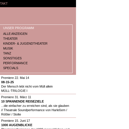
TAKT
UNSER PROGRAMM
ALLE ANZEIGEN
THEATER
KINDER- & JUGENDTHEATER
MUSIK
TANZ
SONSTIGES
PERFORMANCE
SPECIALS
Premiere 22. Mai 14
08-15-25
Der Mensch lebt nicht vom Müll allein
MÜLL-TRILOGIE I
Premiere 31. März 11
10 SPANNENDE REISEZIELE
...die einfacher zu erreichen sind, als sie glauben
// Theatrale Soundperformance von Harleßem /
Rößler / Stolte
Premiere 15. Juni 17
1000 AUGENBLICKE