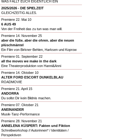
WAS FÄLLT EUCH EIGENTLICH EIN
2025/2026 - DIE SPIELZEIT
GLEICHZEITIG ALLES.
Premiere 22. Mai 10
6 AUS 49
Von der Freiheit das zu tun was man will.
Premiere 14. November 25
aber die füße. aber die ohren. aber die neuen
plüschmäntel
Ein Film von Birkner-Behlen, Harksen und Koprow
Premiere 01. September 22
all the moves we make in the dark
Eine Theaterproduktion von Hanni&Anni
Premiere 14. Oktober 10
ALTER FORD ESCORT DUNKELBLAU
ROADMOVIE
Premiere 21. April 15
ANDORRA
Du sollst Dir kein Bildnis machen.
Premiere 07. Oktober 21
ANEINANDER
Musik-Tanz-Performance
Premiere 28. November 21
ANNELENA KÜSPERT: Fakten und Fiktion
Schreibworkshop // Autorinnen* / Identitäten /
Perspektiven