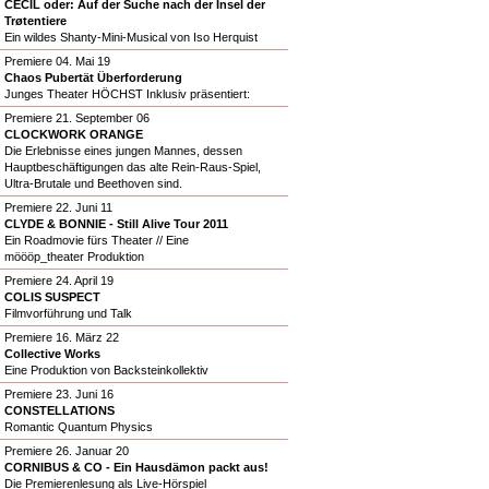
CECIL oder: Auf der Suche nach der Insel der
Trøtentiere
Ein wildes Shanty-Mini-Musical von Iso Herquist
Premiere 04. Mai 19
Chaos Pubertät Überforderung
Junges Theater HÖCHST Inklusiv präsentiert:
Premiere 21. September 06
CLOCKWORK ORANGE
Die Erlebnisse eines jungen Mannes, dessen
Hauptbeschäftigungen das alte Rein-Raus-Spiel,
Ultra-Brutale und Beethoven sind.
Premiere 22. Juni 11
CLYDE & BONNIE - Still Alive Tour 2011
Ein Roadmovie fürs Theater // Eine
möööp_theater Produktion
Premiere 24. April 19
COLIS SUSPECT
Filmvorführung und Talk
Premiere 16. März 22
Collective Works
Eine Produktion von Backsteinkollektiv
Premiere 23. Juni 16
CONSTELLATIONS
Romantic Quantum Physics
Premiere 26. Januar 20
CORNIBUS & CO - Ein Hausdämon packt aus!
Die Premierenlesung als Live-Hörspiel