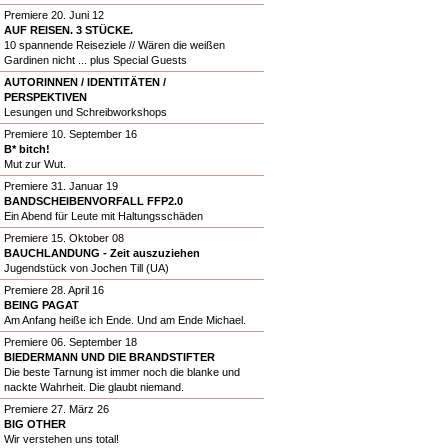
Premiere 20. Juni 12
AUF REISEN. 3 STÜCKE.
10 spannende Reiseziele // Wären die weißen
Gardinen nicht ... plus Special Guests
AUTORINNEN / IDENTITÄTEN /
PERSPEKTIVEN
Lesungen und Schreibworkshops
Premiere 10. September 16
B* bitch!
Mut zur Wut.
Premiere 31. Januar 19
BANDSCHEIBENVORFALL FFP2.0
Ein Abend für Leute mit Haltungsschäden
Premiere 15. Oktober 08
BAUCHLANDUNG - Zeit auszuziehen
Jugendstück von Jochen Till (UA)
Premiere 28. April 16
BEING PAGAT
Am Anfang heiße ich Ende. Und am Ende Michael.
Premiere 06. September 18
BIEDERMANN UND DIE BRANDSTIFTER
Die beste Tarnung ist immer noch die blanke und
nackte Wahrheit. Die glaubt niemand.
Premiere 27. März 26
BIG OTHER
Wir verstehen uns total!