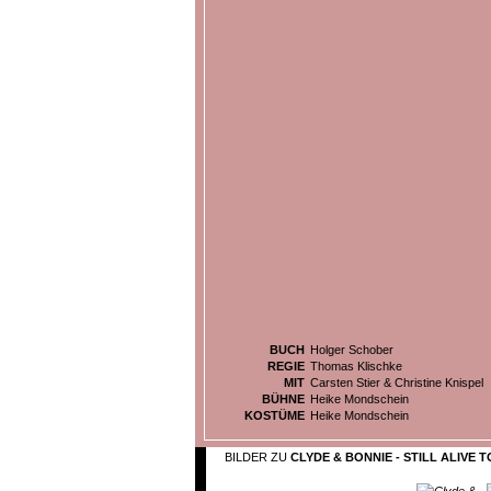
BUCH
Holger Schober
REGIE
Thomas Klischke
MIT
Carsten Stier & Christine Knispel
BÜHNE
Heike Mondschein
KOSTÜME
Heike Mondschein
BILDER ZU
CLYDE & BONNIE - STILL ALIVE T