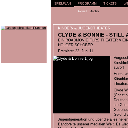
SPIELPLAN
PROGRAMM
TICKETS
LA
Aktuell
Archiv
KINDER- & JUGENDTHEATER
CLYDE & BONNIE - STILL 
EIN ROADMOVIE FÜRS THEATER // E
HOLGER SCHOBER
Premiere: 22. Juni 11
Vergesst
Kinofilm
zuvor!
Hurra, w
Klischke
Theaters
Clyde We
(Christin
Deutschl
sie Gesc
Gesellsc
Geld, di
Jugendgeneration und über die alles heilen
Bandbreite unserer medialen Welt. Es wir