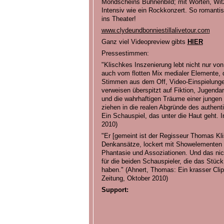
Mondscheins Bühnenbild; mit Worten, Witz
Intensiv wie ein Rockkonzert. So romanti
ins Theater!
www.clydeundbonniestillalivetour.com
Ganz viel Videopreview gibts
HIER
Pressestimmen:
"Klischkes Inszenierung lebt nicht nur von
auch vom flotten Mix medialer Elemente, d
Stimmen aus dem Off, Video-Einspielung
verweisen überspitzt auf Fiktion, Jugendar
und die wahrhaftigen Träume einer jungen G
ziehen in die realen Abgründe des authent
Ein Schauspiel, das unter die Haut geht. 
2010)
"Er [gemeint ist der Regisseur Thomas Kl
Denkansätze, lockert mit Showelementen a
Phantasie und Assoziationen. Und das nic
für die beiden Schauspieler, die das Stüc
haben." (Ahnert, Thomas: Ein krasser Clip
Zeitung, Oktober 2010)
Support: