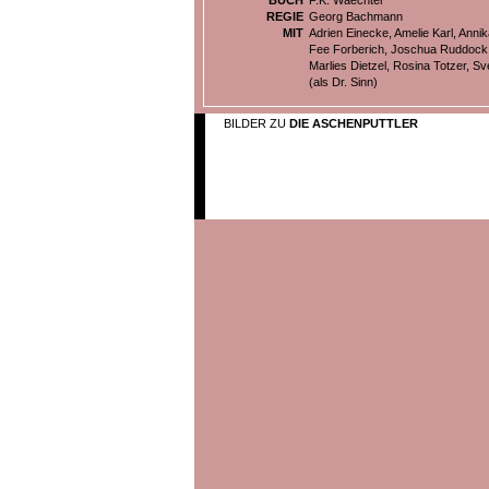
BUCH
F.K. Waechter
REGIE
Georg Bachmann
MIT
Adrien Einecke, Amelie Karl, An
Fee Forberich, Joschua Ruddock, 
Marlies Dietzel, Rosina Totzer, S
(als Dr. Sinn)
BILDER ZU
DIE ASCHENPUTTLER