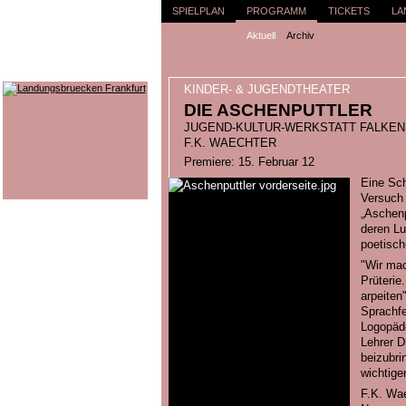
SPIELPLAN
PROGRAMM
TICKETS
LA
Aktuell
Archiv
KINDER- & JUGENDTHEATER
DIE ASCHENPUTTLER
JUGEND-KULTUR-WERKSTATT FALKENH
F.K. WAECHTER
Premiere: 15. Februar 12
Eine Sch
Versuch
„Aschenp
deren Lu
poetisch
"Wir mac
Prüterie
arpeiten
Sprachfe
Logopäde
Lehrer D
beizubri
wichtige
F.K. Wa