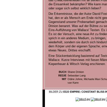
das Erwachsenenleben mit all seinen Frus
die Einsamkeit bekämpfen? Wie kann man
oder sogar sich selbst wirklich lieben?
Die Erkenntnisse, die der Autor David Fo
hat, den er als Mensch am Ende nicht ge
Gegenstand unserer Probenarbeit gemach
Drinion benannt. Was auf der Bühne zu sehe
Eins-Aufführung von Wallace' Texten. Es i
Es ist der Versuch, eine neue Art zu finden
sprich in ein anderes Medium, zu bringen,
wiederholt, sondern sie durch sich hindurc
dem Körper und der eigenen Sprache, erne
etwas Neues, Drittes erschafft.
Eine Stückentwicklung basierend auf Text
Wallace. Kurze Interviews mit fiesen Männ
Kiepenheuer & Witsch Verlag erschienen.
BUCH
Shane Drinion
REGIE
Sebastian Lang
MIT
Odine Johne, Michaela Maxi Schu
van Kann
BILDER ZU
EGO EMPIRE: CONSTANT BLISS I