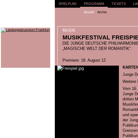
SPIELPLAN
PROGRAMM
TICKETS
LA
Aktuell
Archiv
MUSIK
MUSIKFESTIVAL FREISPI
DIE JUNGE DEUTSCHE PHILHARMONIE
„MAGISCHE WELT DER ROMANTIK“.
Premiere: 18. August 12
KARTE
Junge D
Weitere 
Vom 16. 
Junge De
dritten 
Musikfe
Romantik
und spar
der Jung
Publikum
Grenzen
Publikum