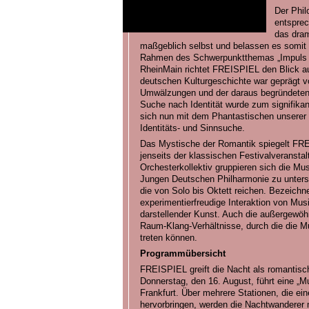
Der Phil
entsprec
das dram
maßgeblich selbst und belassen es somit 
Rahmen des Schwerpunktthemas „Impuls R
RheinMain richtet FREISPIEL den Blick au
deutschen Kulturgeschichte war geprägt vo
Umwälzungen und der daraus begründeten
Suche nach Identität wurde zum signifik
sich nun mit dem Phantastischen unserer Ze
Identitäts- und Sinnsuche.
Das Mystische der Romantik spiegelt FR
jenseits der klassischen Festivalveransta
Orchesterkollektiv gruppieren sich die Mus
Jungen Deutschen Philharmonie zu unter
die von Solo bis Oktett reichen. Bezeichn
experimentierfreudige Interaktion von Musi
darstellender Kunst. Auch die außergewöh
Raum-Klang-Verhältnisse, durch die die Mu
treten können.
Programmübersicht
FREISPIEL greift die Nacht als romantisc
Donnerstag, den 16. August, führt eine „
Frankfurt. Über mehrere Stationen, die e
hervorbringen, werden die Nachtwanderer 