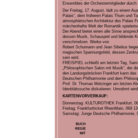
Ensembles der Orchestermitglieder durch F
Der Freitag, 17. August, lädt zu einem Au
Palais“, dem früheren Palais Thurn und Ta
atmosphärischen Architektur des Palais F
märchenhafte Welt der Romantik spieleris
Der Abend bietet einen alle Sinne ansprec
dessen Musik, Schauspiel und bildende 
verschmelzen. Werke von
Robert Schumann und Jean Sibelius begeg
magischen Spannungsfeld, dessen Zentrum
sein wird.
FREISPIEL schließt am letzten Tag, Sams
„Philosophischen Salon mit Musik“, der die
den Landungsbrücken Frankfurt kann das
Deutschen Philharmonie und dem Philoso
Prof. Dr. Thomas Metzinger am letzten Ab
Identitätssuche diskutieren. Umrahmt wird
KARTENVORVERKAUF:
Donnerstag: KULTUROTHEK Frankfurt, 0
Freitag: Frankfurtticket RheinMain, 069 1
Samstag: Junge Deutsche Philharmonie, 
BUCH
REGIE
MIT