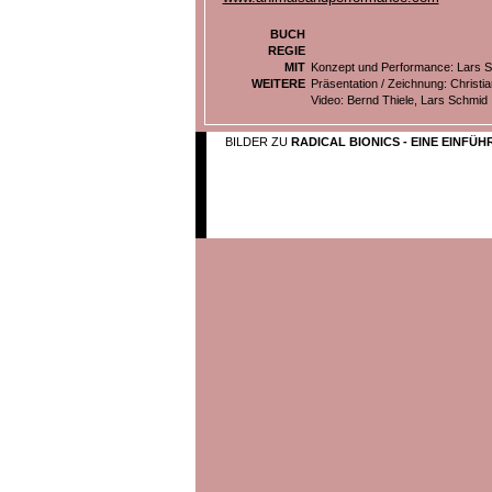
BUCH
REGIE
MIT
Konzept und Performance: Lars 
WEITERE
Präsentation / Zeichnung: Christia
Video: Bernd Thiele, Lars Schmid
BILDER ZU
RADICAL BIONICS - EINE EINFÜ