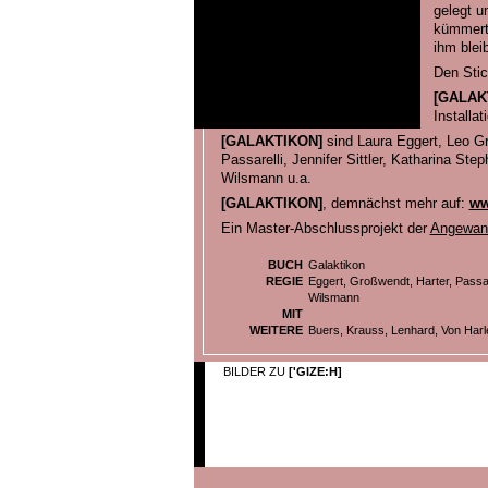
gelegt u
kümmert
ihm bleib
Den Stic
[GALAK
Installat
[GALAKTIKON]
sind Laura Eggert, Leo Gr
Passarelli, Jennifer Sittler, Katharina St
Wilsmann u.a.
[GALAKTIKON]
, demnächst mehr auf:
ww
Ein Master-Abschlussprojekt der
Angewand
BUCH
Galaktikon
REGIE
Eggert, Großwendt, Harter, Passarel
Wilsmann
MIT
WEITERE
Buers, Krauss, Lenhard, Von Harl
BILDER ZU
['GIZE:H]