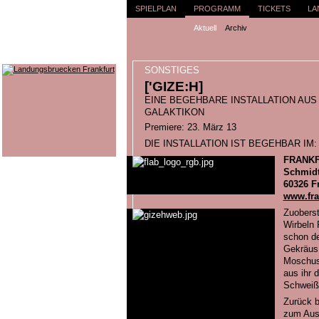
SPIELPLAN
PROGRAMM
TICKETS
LA
Aktuell
Archiv
SONSTIGES
['GIZE:H]
EINE BEGEHBARE INSTALLATION AU
GALAKTIKON
Premiere: 23. März 13
DIE INSTALLATION IST BEGEHBAR IM:
FRANKF
Schmidt
60326 F
www.fra
Zuoberst
Wirbeln 
schon de
Gekräus 
Moschus h
aus ihr 
Schweiß, 
Zurück b
zum Aush