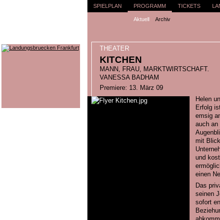
SPIELPLAN
PROGRAMM
TICKETS
LA
Aktuell
Archiv
THEATER
KITCHEN
MANN, FRAU, MARKTWIRTSCHAFT.
VANESSA BADHAM
Premiere: 13. März 09
Helen un
Erfolg i
emsig an
auch an 
Augenbli
mit Blick
Unterneh
und kost
ermöglic
einen Neu
Das priv
seinen J
sofort e
Beziehu
abkomman