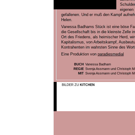
Schulden
eigenen 
gefallenen. Und er muß den Kampf aufne
Helen.
Vanessa Badhams Stück ist eine böse Farce
die Gesellschaft bis in die kleinste Zelle i
Ort des Friedens, als heimischer Herd, wi
Kapitalismus, von Arbeitskampf, Ausbeut
Kontrahenten im wahrsten Sinne des Worte
Eine Produktion von
paradiesmedial
BUCH
Vanessa Badham
REGIE
Svenja Assmann und Christoph 
MIT
Svenja Assmann und Christoph 
BILDER ZU
KITCHEN