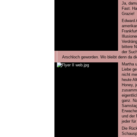
Ja, dama
Fast. Ha
Grazie!
Edward A
amerika
Frankfur
Illusione
Verdräng
bittere 
der Such
Arschloch geworden. Wo bleibt denn da di
Martha u
Liebe ge
nicht me
heute Al
Honey, j
zusamme
eigentli
ganz. Na
Samstag
Erwache
und der 
jeder für
Die Rück
Schauspi