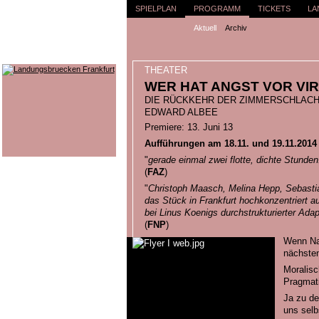
SPIELPLAN
PROGRAMM
TICKETS
LA
Aktuell
Archiv
THEATER
WER HAT ANGST VOR VI
DIE RÜCKKEHR DER ZIMMERSCHLACH
EDWARD ALBEE
Premiere: 13. Juni 13
Aufführungen am 18.11. und 19.11.2014
"
gerade einmal zwei flotte, dichte Stund
(
FAZ
)
"
Christoph Maasch, Melina Hepp, Sebasti
das Stück in Frankfurt hochkonzentriert au
bei Linus Koenigs durchstrukturierter Adap
(
FNP
)
Wenn Nac
nächste
Moralisc
Pragmati
Ja zu de
uns selb