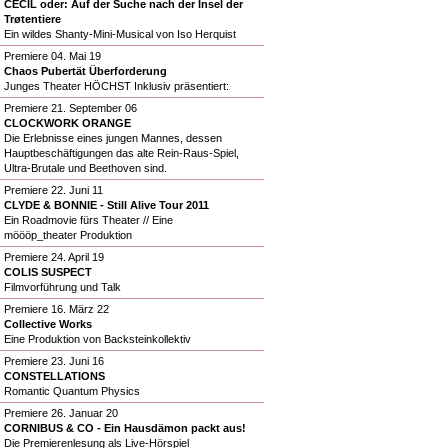
CECIL oder: Auf der Suche nach der Insel der
Trøtentiere
Ein wildes Shanty-Mini-Musical von Iso Herquist
Premiere 04. Mai 19
Chaos Pubertät Überforderung
Junges Theater HÖCHST Inklusiv präsentiert:
Premiere 21. September 06
CLOCKWORK ORANGE
Die Erlebnisse eines jungen Mannes, dessen
Hauptbeschäftigungen das alte Rein-Raus-Spiel,
Ultra-Brutale und Beethoven sind.
Premiere 22. Juni 11
CLYDE & BONNIE - Still Alive Tour 2011
Ein Roadmovie fürs Theater // Eine
möööp_theater Produktion
Premiere 24. April 19
COLIS SUSPECT
Filmvorführung und Talk
Premiere 16. März 22
Collective Works
Eine Produktion von Backsteinkollektiv
Premiere 23. Juni 16
CONSTELLATIONS
Romantic Quantum Physics
Premiere 26. Januar 20
CORNIBUS & CO - Ein Hausdämon packt aus!
Die Premierenlesung als Live-Hörspiel