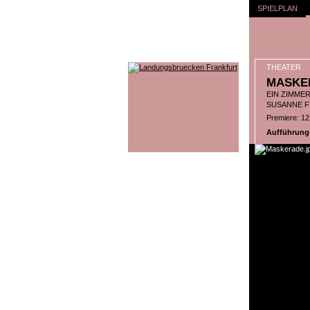
SPIELPLAN
THEATER
MASKE
EIN ZIMME
SUSANNE F
Premiere: 1
Aufführungen