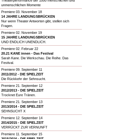
Theaterperformance der 1000 menschlichen und
unmenschlichen Momente
Premiere 03. November 18
14 JAHRE LANDUNGSBRÜCKEN
Nur wenn Theater Antworten gibt, stellen sich
Fragen.
Premiere 02. November 19
15 JAHRE LANDUNGSBRÜCKEN
UND ENDLICH UNENDLICH.
Premiere 02. Februar 22
20.21 KANE innen - Das Festival
Sarah Kane. Die Werkschau. Die Reihe. Das
Festival.
Premiere 09. September 11
2011/2012 - DIE SPIELZEIT
Die Rückkehr der Sehnsucht.
Premiere 21. September 12
2012/2013 - DIE SPIELZEIT
Trocknet Eure Tränen.
Premiere 21. September 13
2013/2014 - DIE SPIELZEIT
SEHNSUCHT X
Premiere 12. September 14
2014/2015 - DIE SPIELZEIT
VERRÜCKT ZUR VERNUNFT
Premiere 11. September 15
2015/2016 - DIE SPIELZEIT