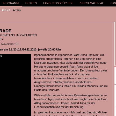
PROGRAMM
TICKETS
LANDUNGSBRÜCKEN
PRESSEMATERIAL
KON
Aktuell
Archiv
RADE
RGEMETZEL IN ZWEI AKTEN
EY
2. November 13
 am 12./13./19./20.11.2013, jeweils 20:00 Uhr
Irgendein Abend in irgendeiner Stadt. Anna und Max, ein
beruflich erfolgreiches Pärchen sind von Berlin in eine
Kleinstadt gezogen. Max sieht sich hier beruflich vor neue
Herausforderungen gestellt. Auch Anna plant einige
unausgesprochene Veränderungen. Der Umzug liegt zwar
schon fast fünf Wochen zurück, doch an ein
harmonisches Zusammenleben ist nicht zu denken.
Aufgrund von Fehlinformationen innerhalb des
Umzugsunternehmens fehlen ein Teil des Mobiliars und die
Hälfte des Hausrats.
Während Max versucht, Annas Renovierungswünsche zu
berücksichtigen und so schnell wie möglich ein Gefühl von
Alltag aufkommen zu lassen, hadert Anna mit der
Gesamtsituation und mit der Beziehung.
Im gleichen Haus leben auch Michael und Jasmin. Michael