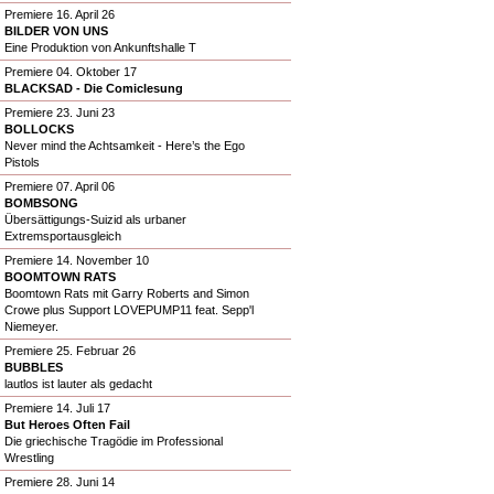
Premiere 16. April 26
BILDER VON UNS
Eine Produktion von Ankunftshalle T
Premiere 04. Oktober 17
BLACKSAD - Die Comiclesung
Premiere 23. Juni 23
BOLLOCKS
Never mind the Achtsamkeit - Here’s the Ego
Pistols
Premiere 07. April 06
BOMBSONG
Übersättigungs-Suizid als urbaner
Extremsportausgleich
Premiere 14. November 10
BOOMTOWN RATS
Boomtown Rats mit Garry Roberts and Simon
Crowe plus Support LOVEPUMP11 feat. Sepp'l
Niemeyer.
Premiere 25. Februar 26
BUBBLES
lautlos ist lauter als gedacht
Premiere 14. Juli 17
But Heroes Often Fail
Die griechische Tragödie im Professional
Wrestling
Premiere 28. Juni 14