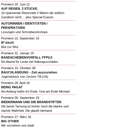
Premiere 20. Juni 12
AUF REISEN. 3 STÜCKE.
10 spannende Reiseziele // Wären die weißen
Gardinen nicht ... plus Special Guests
AUTORINNEN / IDENTITÄTEN /
PERSPEKTIVEN
Lesungen und Schreibworkshops
Premiere 10. September 16
B* bitch!
Mut zur Wut.
Premiere 31. Januar 19
BANDSCHEIBENVORFALL FFP2.0
Ein Abend für Leute mit Haltungsschäden
Premiere 15. Oktober 08
BAUCHLANDUNG - Zeit auszuziehen
Jugendstück von Jochen Till (UA)
Premiere 28. April 16
BEING PAGAT
Am Anfang heiße ich Ende. Und am Ende Michael.
Premiere 06. September 18
BIEDERMANN UND DIE BRANDSTIFTER
Die beste Tarnung ist immer noch die blanke und
nackte Wahrheit. Die glaubt niemand.
Premiere 27. März 26
BIG OTHER
Wir verstehen uns total!