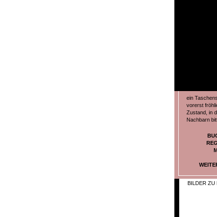
ein Taschens
vorerst fröhl
Zustand, in 
Nachbarn bit
BU
REG
M
WEITE
BILDER ZU