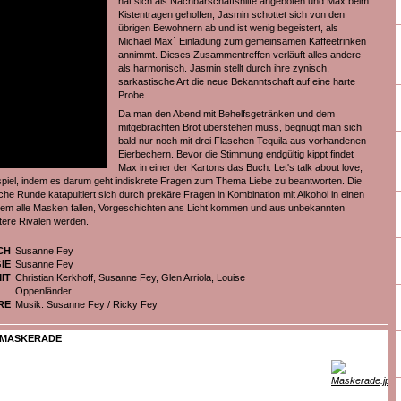
hat sich als Nachbarschaftshilfe angeboten und Max beim
Kistentragen geholfen, Jasmin schottet sich von den
übrigen Bewohnern ab und ist wenig begeistert, als
Michael Max´ Einladung zum gemeinsamen Kaffeetrinken
annimmt. Dieses Zusammentreffen verläuft alles andere
als harmonisch. Jasmin stellt durch ihre zynisch,
sarkastische Art die neue Bekanntschaft auf eine harte
Probe.
Da man den Abend mit Behelfsgetränken und dem
mitgebrachten Brot überstehen muss, begnügt man sich
bald nur noch mit drei Flaschen Tequila aus vorhandenen
Eierbechern. Bevor die Stimmung endgültig kippt findet
Max in einer der Kartons das Buch: Let's talk about love,
piel, indem es darum geht indiskrete Fragen zum Thema Liebe zu beantworten. Die
iche Runde katapultiert sich durch prekäre Fragen in Kombination mit Alkohol in einen
dem alle Masken fallen, Vorgeschichten ans Licht kommen und aus unbekannten
tere Rivalen werden.
CH
Susanne Fey
IE
Susanne Fey
IT
Christian Kerkhoff, Susanne Fey, Glen Arriola, Louise
Oppenländer
RE
Musik: Susanne Fey / Ricky Fey
MASKERADE