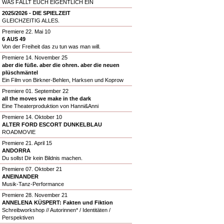
WAS FÄLLT EUCH EIGENTLICH EIN
2025/2026 - DIE SPIELZEIT
GLEICHZEITIG ALLES.
Premiere 22. Mai 10
6 AUS 49
Von der Freiheit das zu tun was man will.
Premiere 14. November 25
aber die füße. aber die ohren. aber die neuen
plüschmäntel
Ein Film von Birkner-Behlen, Harksen und Koprow
Premiere 01. September 22
all the moves we make in the dark
Eine Theaterproduktion von Hanni&Anni
Premiere 14. Oktober 10
ALTER FORD ESCORT DUNKELBLAU
ROADMOVIE
Premiere 21. April 15
ANDORRA
Du sollst Dir kein Bildnis machen.
Premiere 07. Oktober 21
ANEINANDER
Musik-Tanz-Performance
Premiere 28. November 21
ANNELENA KÜSPERT: Fakten und Fiktion
Schreibworkshop // Autorinnen* / Identitäten /
Perspektiven