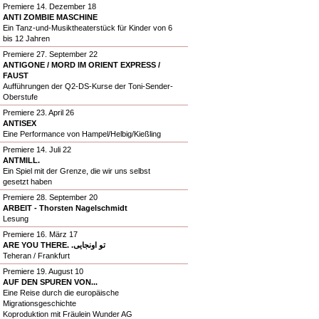
Premiere 14. Dezember 18
ANTI ZOMBIE MASCHINE
Ein Tanz-und-Musiktheaterstück für Kinder von 6
bis 12 Jahren
Premiere 27. September 22
ANTIGONE / MORD IM ORIENT EXPRESS /
FAUST
Aufführungen der Q2-DS-Kurse der Toni-Sender-
Oberstufe
Premiere 23. April 26
ANTISEX
Eine Performance von Hampel/Helbig/Kießling
Premiere 14. Juli 22
ANTMILL.
Ein Spiel mit der Grenze, die wir uns selbst
gesetzt haben
Premiere 28. September 20
ARBEIT - Thorsten Nagelschmidt
Lesung
Premiere 16. März 17
ARE YOU THERE. .تو اونجایی
Teheran / Frankfurt
Premiere 19. August 10
AUF DEN SPUREN VON...
Eine Reise durch die europäische
Migrationsgeschichte
Koproduktion mit Fräulein Wunder AG