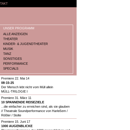
TAKT
UNSER PROGRAMM
ALLE ANZEIGEN
THEATER
KINDER- & JUGENDTHEATER
MUSIK
TANZ
SONSTIGES
PERFORMANCE
SPECIALS
Premiere 22. Mai 14
08-15-25
Der Mensch lebt nicht vom Müll allein
MÜLL-TRILOGIE I
Premiere 31. März 11
10 SPANNENDE REISEZIELE
...die einfacher zu erreichen sind, als sie glauben
// Theatrale Soundperformance von Harleßem /
Rößler / Stolte
Premiere 15. Juni 17
1000 AUGENBLICKE