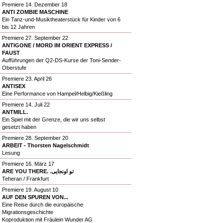
Premiere 14. Dezember 18
ANTI ZOMBIE MASCHINE
Ein Tanz-und-Musiktheaterstück für Kinder von 6
bis 12 Jahren
Premiere 27. September 22
ANTIGONE / MORD IM ORIENT EXPRESS /
FAUST
Aufführungen der Q2-DS-Kurse der Toni-Sender-
Oberstufe
Premiere 23. April 26
ANTISEX
Eine Performance von Hampel/Helbig/Kießling
Premiere 14. Juli 22
ANTMILL.
Ein Spiel mit der Grenze, die wir uns selbst
gesetzt haben
Premiere 28. September 20
ARBEIT - Thorsten Nagelschmidt
Lesung
Premiere 16. März 17
ARE YOU THERE. .تو اونجایی
Teheran / Frankfurt
Premiere 19. August 10
AUF DEN SPUREN VON...
Eine Reise durch die europäische
Migrationsgeschichte
Koproduktion mit Fräulein Wunder AG