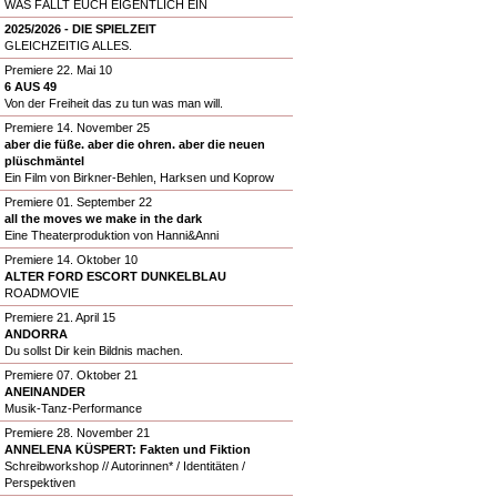
WAS FÄLLT EUCH EIGENTLICH EIN
2025/2026 - DIE SPIELZEIT
GLEICHZEITIG ALLES.
Premiere 22. Mai 10
6 AUS 49
Von der Freiheit das zu tun was man will.
Premiere 14. November 25
aber die füße. aber die ohren. aber die neuen
plüschmäntel
Ein Film von Birkner-Behlen, Harksen und Koprow
Premiere 01. September 22
all the moves we make in the dark
Eine Theaterproduktion von Hanni&Anni
Premiere 14. Oktober 10
ALTER FORD ESCORT DUNKELBLAU
ROADMOVIE
Premiere 21. April 15
ANDORRA
Du sollst Dir kein Bildnis machen.
Premiere 07. Oktober 21
ANEINANDER
Musik-Tanz-Performance
Premiere 28. November 21
ANNELENA KÜSPERT: Fakten und Fiktion
Schreibworkshop // Autorinnen* / Identitäten /
Perspektiven