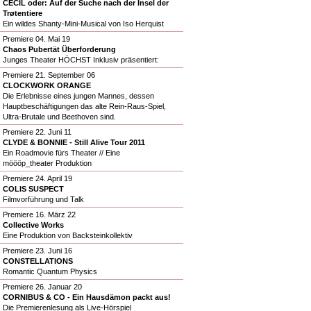
CECIL oder: Auf der Suche nach der Insel der
Trøtentiere
Ein wildes Shanty-Mini-Musical von Iso Herquist
Premiere 04. Mai 19
Chaos Pubertät Überforderung
Junges Theater HÖCHST Inklusiv präsentiert:
Premiere 21. September 06
CLOCKWORK ORANGE
Die Erlebnisse eines jungen Mannes, dessen
Hauptbeschäftigungen das alte Rein-Raus-Spiel,
Ultra-Brutale und Beethoven sind.
Premiere 22. Juni 11
CLYDE & BONNIE - Still Alive Tour 2011
Ein Roadmovie fürs Theater // Eine
möööp_theater Produktion
Premiere 24. April 19
COLIS SUSPECT
Filmvorführung und Talk
Premiere 16. März 22
Collective Works
Eine Produktion von Backsteinkollektiv
Premiere 23. Juni 16
CONSTELLATIONS
Romantic Quantum Physics
Premiere 26. Januar 20
CORNIBUS & CO - Ein Hausdämon packt aus!
Die Premierenlesung als Live-Hörspiel