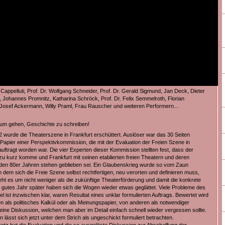
Cappelluti, Prof. Dr. Wolfgang Schneider, Prof. Dr. Gerald Sigmund, Jan Deck, Dieter
Johannes Promnitz, Katharina Schröck, Prof. Dr. Felix Semmelroth, Florian
osef Ackermann, Willy Praml, Frau Rauscher und weiteren Performern...
um gehen, Geschichte zu schreiben!
 wurde die Theaterszene in Frankfurt erschüttert. Auslöser war das 30 Seiten
apier einer Perspektivkommission, die mit der Evaluation der Freien Szene in
uftragt worden war. Die vier Experten dieser Kommission stellten fest, dass der
 kurz komme und Frankfurt mit seinen etablierten freien Theatern und deren
den 80er Jahren stehen geblieben sei. Ein Glaubenskrieg wurde so vom Zaun
n dem sich die Freie Szene selbst rechtfertigen, neu verorten und definieren muss,
eht es um nicht weniger als die zukünftige Theaterförderung und damit die konkrete
n gutes Jahr später haben sich die Wogen wieder etwas geglättet. Viele Probleme des
el ist inzwischen klar, waren Resultat eines unklar formulierten Auftrags. Bewertet wird
en als politisches Kalkül oder als Meinungspapier, von anderen als notwendiger
 eine Diskussion, welchen man aber im Detail einfach schnell wieder vergessen sollte.
n lässt sich jetzt unter dem Strich als ungeschickt formuliert betrachten.