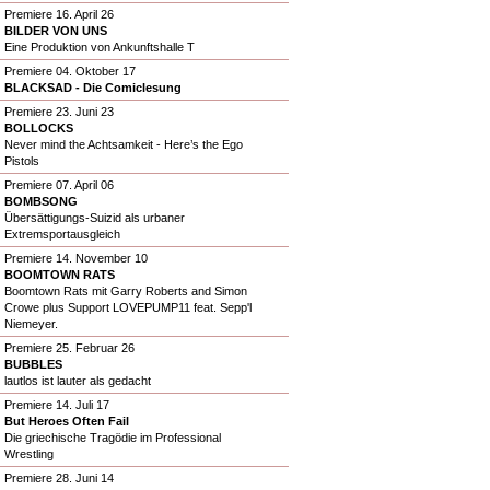
Premiere 16. April 26
BILDER VON UNS
Eine Produktion von Ankunftshalle T
Premiere 04. Oktober 17
BLACKSAD - Die Comiclesung
Premiere 23. Juni 23
BOLLOCKS
Never mind the Achtsamkeit - Here’s the Ego
Pistols
Premiere 07. April 06
BOMBSONG
Übersättigungs-Suizid als urbaner
Extremsportausgleich
Premiere 14. November 10
BOOMTOWN RATS
Boomtown Rats mit Garry Roberts and Simon
Crowe plus Support LOVEPUMP11 feat. Sepp'l
Niemeyer.
Premiere 25. Februar 26
BUBBLES
lautlos ist lauter als gedacht
Premiere 14. Juli 17
But Heroes Often Fail
Die griechische Tragödie im Professional
Wrestling
Premiere 28. Juni 14