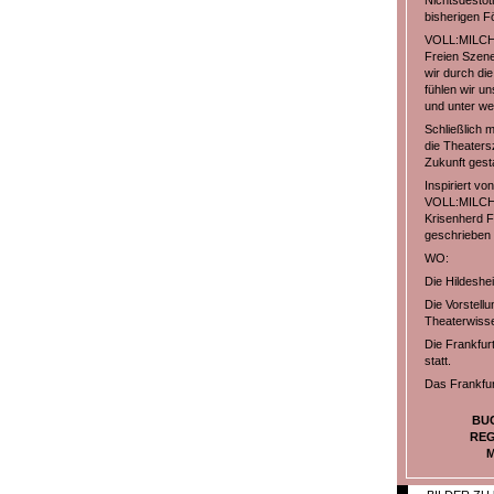
Nichtsdestot
bisherigen Fö
VOLL:MILCH e
Freien Szene
wir durch di
fühlen wir u
und unter we
Schließlich 
die Theaters
Zukunft gesta
Inspiriert v
VOLL:MILCH v
Krisenherd F
geschrieben 
WO:
Die Hildeshe
Die Vorstellu
Theaterwisse
Die Frankfur
statt.
Das Frankfur
BU
REG
M