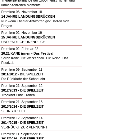
Theaterperformance der 1000 menschlichen und
unmenschlichen Momente
Premiere 03. November 18
14 JAHRE LANDUNGSBRÜCKEN
Nur wenn Theater Antworten gibt, stellen sich
Fragen.
Premiere 02. November 19
15 JAHRE LANDUNGSBRÜCKEN
UND ENDLICH UNENDLICH.
Premiere 02. Februar 22
20.21 KANE innen - Das Festival
Sarah Kane. Die Werkschau. Die Reihe. Das
Festival.
Premiere 09. September 11
2011/2012 - DIE SPIELZEIT
Die Rückkehr der Sehnsucht.
Premiere 21. September 12
2012/2013 - DIE SPIELZEIT
Trocknet Eure Tränen.
Premiere 21. September 13
2013/2014 - DIE SPIELZEIT
SEHNSUCHT X
Premiere 12. September 14
2014/2015 - DIE SPIELZEIT
VERRÜCKT ZUR VERNUNFT
Premiere 11. September 15
2015/2016 - DIE SPIELZEIT