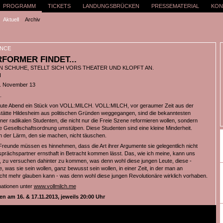
PROGRAMM
TICKETS
LANDUNGSBRÜCKEN
PRESSEMATERIAL
KON
Aktuell
Archiv
NCE
RFORMER FINDET...
EN SCHUHE, STELLT SICH VORS THEATER UND KLOPFT AN.
H
6. November 13
.
eute Abend ein Stück von VOLL:MILCH. VOLL:MILCH, vor geraumer Zeit aus der
tätte Hildesheim aus politischen Gründen weggegangen, sind die bekanntesten
ner radikalen Studenten, die nicht nur die Freie Szene reformieren wollen, sondern
 Gesellschaftsordnung umstülpen. Diese Studenten sind eine kleine Minderheit.
 der Lärm, den sie machen, nicht täuschen.
 Freunde müssen es hinnehmen, dass die Art ihrer Argumente sie gelegentlich nicht
prächspartner ernsthaft in Betracht kommen lässt. Das, wie ich meine, kann uns
n, zu versuchen dahinter zu kommen, was denn wohl diese jungen Leute, diese -
, was sie sein wollen, ganz bewusst sein wollen, in einer Zeit, in der man an
icht mehr glauben kann - was denn wohl diese jungen Revolutionäre wirklich vorhaben.
mationen unter
www.vollmilch.me
n am 16. & 17.11.2013, jeweils 20:00 Uhr