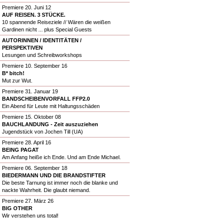
Premiere 20. Juni 12
AUF REISEN. 3 STÜCKE.
10 spannende Reiseziele // Wären die weißen
Gardinen nicht ... plus Special Guests
AUTORINNEN / IDENTITÄTEN /
PERSPEKTIVEN
Lesungen und Schreibworkshops
Premiere 10. September 16
B* bitch!
Mut zur Wut.
Premiere 31. Januar 19
BANDSCHEIBENVORFALL FFP2.0
Ein Abend für Leute mit Haltungsschäden
Premiere 15. Oktober 08
BAUCHLANDUNG - Zeit auszuziehen
Jugendstück von Jochen Till (UA)
Premiere 28. April 16
BEING PAGAT
Am Anfang heiße ich Ende. Und am Ende Michael.
Premiere 06. September 18
BIEDERMANN UND DIE BRANDSTIFTER
Die beste Tarnung ist immer noch die blanke und
nackte Wahrheit. Die glaubt niemand.
Premiere 27. März 26
BIG OTHER
Wir verstehen uns total!