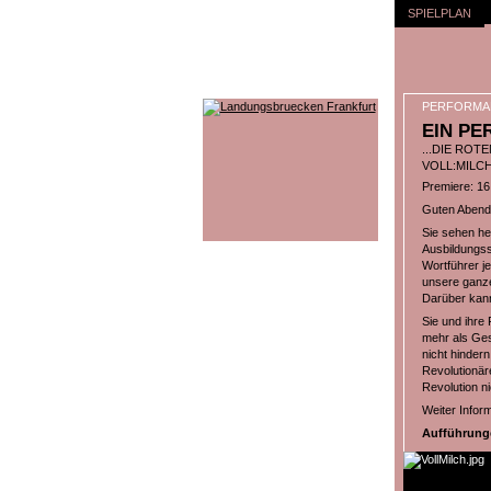
SPIELPLAN
PERFORMA
EIN PE
...DIE ROT
VOLL:MILC
Premiere: 1
Guten Abend
Sie sehen h
Ausbildungss
Wortführer je
unsere ganze
Darüber kann
Sie und ihre
mehr als Ges
nicht hinder
Revolutionäre
Revolution n
Weiter Infor
Aufführunge