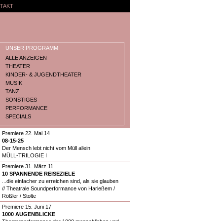
TAKT
UNSER PROGRAMM
ALLE ANZEIGEN
THEATER
KINDER- & JUGENDTHEATER
MUSIK
TANZ
SONSTIGES
PERFORMANCE
SPECIALS
Premiere 22. Mai 14
08-15-25
Der Mensch lebt nicht vom Müll allein
MÜLL-TRILOGIE I
Premiere 31. März 11
10 SPANNENDE REISEZIELE
...die einfacher zu erreichen sind, als sie glauben
// Theatrale Soundperformance von Harleßem /
Rößler / Stolte
Premiere 15. Juni 17
1000 AUGENBLICKE