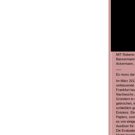
MIT Roberto 
Bassermann, 
Ackermann, J
___
Es muss dar
Im März 2012
umfassende P
Frankfurt bea
Nachwuchs zu
Gründern in 
gebrochen, i
schließlich g
Existenz. Ei
Papiers, sovi
es von einig
Auslöser für
Die Evaluatio