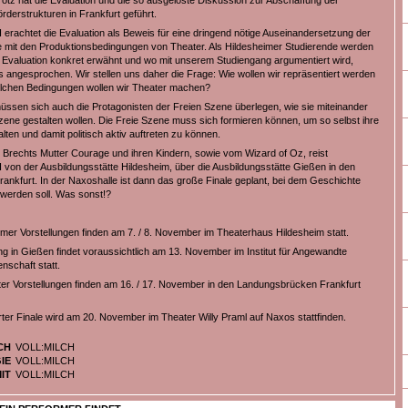
rotz hat die Evaluation und die so ausgelöste Diskussion zur Abschaffung der
rderstrukturen in Frankfurt geführt.
rachtet die Evaluation als Beweis für eine dringend nötige Auseinandersetzung der
 mit den Produktionsbedingungen von Theater. Als Hildesheimer Studierende werden
e Evaluation konkret erwähnt und wo mit unserem Studiengang argumentiert wird,
ns angesprochen. Wir stellen uns daher die Frage: Wie wollen wir repräsentiert werden
lchen Bedingungen wollen wir Theater machen?
müssen sich auch die Protagonisten der Freien Szene überlegen, wie sie miteinander
zene gestalten wollen. Die Freie Szene muss sich formieren können, um so selbst ihre
lten und damit politisch aktiv auftreten zu können.
on Brechts Mutter Courage und ihren Kindern, sowie vom Wizard of Oz, reist
on der Ausbildungsstätte Hildesheim, über die Ausbildungsstätte Gießen in den
rankfurt. In der Naxoshalle ist dann das große Finale geplant, bei dem Geschichte
werden soll. Was sonst!?
imer Vorstellungen finden am 7. / 8. November im Theaterhaus Hildesheim statt.
ng in Gießen findet voraussichtlich am 13. November im Institut für Angewandte
nschaft statt.
ter Vorstellungen finden am 16. / 17. November in den Landungsbrücken Frankfurt
ter Finale wird am 20. November im Theater Willy Praml auf Naxos stattfinden.
CH
VOLL:MILCH
IE
VOLL:MILCH
IT
VOLL:MILCH