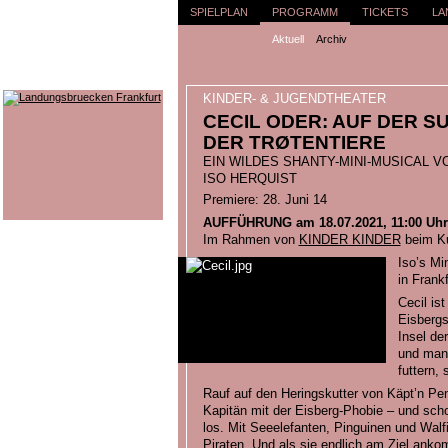
SPIELPLAN
PROGRAMM
TICKETS
LA
Aktuell
Archiv
KINDER- & JUGENDTHEATER
CECIL ODER: AUF DER S
DER TRØTENTIERE
EIN WILDES SHANTY-MINI-MUSICAL V
ISO HERQUIST
Premiere: 28. Juni 14
AUFFÜHRUNG am 18.07.2021, 11:00 Uhr
Im Rahmen von
KINDER KINDER
beim Ku
Iso’s Mi
in Frankf
Cecil is
Eisbergs
Insel de
und man
futtern,
Rauf auf den Heringskutter von Käpt’n P
Kapitän mit der Eisberg-Phobie – und sch
los. Mit Seeelefanten, Pinguinen und Walf
Piraten. Und als sie endlich am Ziel ankom