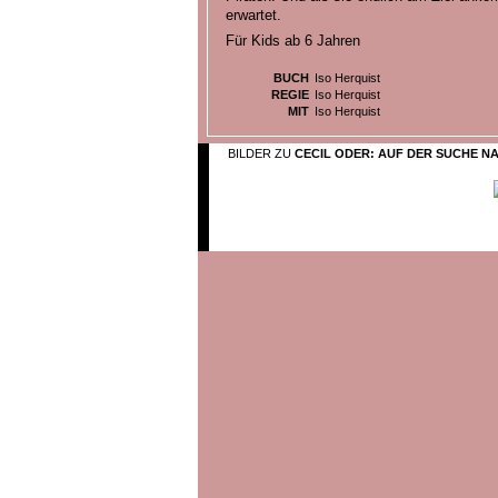
erwartet.
Für Kids ab 6 Jahren
BUCH
Iso Herquist
REGIE
Iso Herquist
MIT
Iso Herquist
BILDER ZU
CECIL ODER: AUF DER SUCHE N