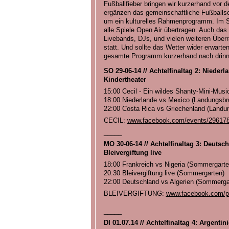
Fußballfieber bringen wir kurzerhand vor
ergänzen das gemeinschaftliche Fußballs
um ein kulturelles Rahmenprogramm. Im 
alle Spiele Open Air übertragen. Auch d
Livebands, DJs, und vielen weiteren Überra
statt. Und sollte das Wetter wider erwarte
gesamte Programm kurzerhand nach drinn
SO 29-06-14 // Achtelfinaltag 2: Niederl
Kindertheater
15:00 Cecil - Ein wildes Shanty-Mini-Musi
18:00 Niederlande vs Mexico (Landungsbr
22:00 Costa Rica vs Griechenland (Landu
CECIL:
www.facebook.com/events/29617
_____
MO 30-06-14 // Achtelfinaltag 3: Deutsch
Bleivergiftung live
18:00 Frankreich vs Nigeria (Sommergarte
20:30 Bleivergiftung live (Sommergarten)
22:00 Deutschland vs Algerien (Sommerg
BLEIVERGIFTUNG:
www.facebook.com/pa
_____
DI 01.07.14 // Achtelfinaltag 4: Argenti