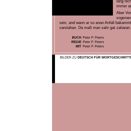
lang nic
immer an
Aber Vors
sogenann
sein, and wann ar so anan Anfall bakammt
varstahan. Da maß man sahr gat zaharan..
BUCH
Peter P. Peters
REGIE
Peter P. Peters
MIT
Peter P. Peters
BILDER ZU
DEUTSCH FÜR WORTGESCHRITT