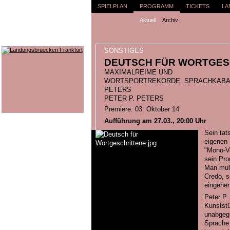
SPIELPLAN
PROGRAMM
TICKETS
LA
Aktuell
Archiv
SONSTIGES
DEUTSCH FÜR WORTGES
MAXIMALREIME UND
WORTSPORTREKORDE. SPRACHKABARE
PETERS
PETER P. PETERS
Premiere: 03. Oktober 14
Aufführung am 27.03., 20:00 Uhr
Sein tat
eigenen 
"Mono-Vo
sein Pro
Man muß 
Credo, s
eingehen
Peter P.
Kunststüc
unabgegr
Sprache 