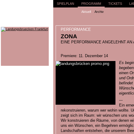
SPIELPLAN
PROGRAMM
TICKETS
LA
Aktuell
Archiv
PERFORMANCE
ZONA
EINE PERFORMANCE ANGELEHNT AN A
Premiere: 11. Dezember 14
Es begin
begeben 
einen Or
und Ord
befindet
Wünsche 
eigentlic
---
Ein erne
rekonstruieren, warum wer wohin wollte.
zeigt sich im Raum: wir wünschen uns woa
Wir konstruieren die Räume, von denen wi
uns ein Wünschen, ein Begehren ermöglic
Landschaften entstehen, die unserem Bew