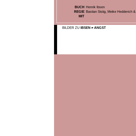
BUCH
Henrik Ibsen
REGIE
Bastian Sistig, Meike Hedderich &
MIT
BILDER ZU
IBSEN ≠ ANGST