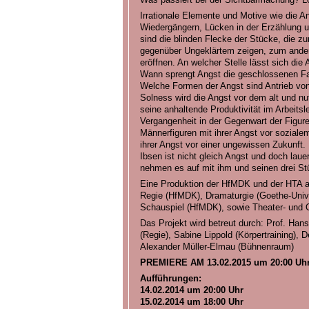
Irrationale Elemente und Motive wie die A
Wiedergängern, Lücken in der Erzählung u
sind die blinden Flecke der Stücke, die z
gegenüber Ungeklärtem zeigen, zum andere
eröffnen. An welcher Stelle lässt sich die 
Wann sprengt Angst die geschlossenen Fa
Welche Formen der Angst sind Antrieb vo
Solness wird die Angst vor dem alt und nut
seine anhaltende Produktivität im Arbeitsl
Vergangenheit in der Gegenwart der Figure
Männerfiguren mit ihrer Angst vor soziale
ihrer Angst vor einer ungewissen Zukunft.
Ibsen ist nicht gleich Angst und doch lauer
nehmen es auf mit ihm und seinen drei Stü
Eine Produktion der HfMDK und der HTA a
Regie (HfMDK), Dramaturgie (Goethe-Unive
Schauspiel (HfMDK), sowie Theater- und
Das Projekt wird betreut durch: Prof. Han
(Regie), Sabine Lippold (Körpertraining), 
Alexander Müller-Elmau (Bühnenraum)
PREMIERE AM 13.02.2015 um 20:00 Uh
Aufführungen:
14.02.2014 um 20:00 Uhr
15.02.2014 um 18:00 Uhr