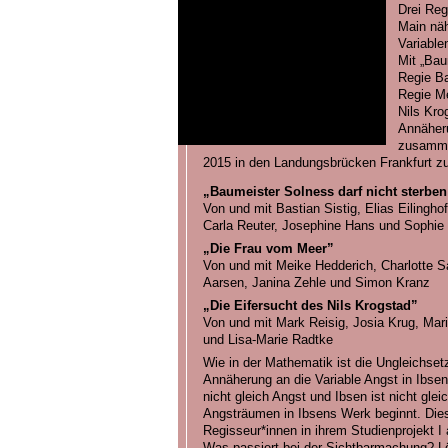
Drei Reg
Main näh
Variable
Mit „Bau
Regie Ba
Regie Me
Nils Kro
Annäher
zusamme
2015 in den Landungsbrücken Frankfurt z
„Baumeister Solness darf nicht sterben
Von und mit Bastian Sistig, Elias Eilingh
Carla Reuter, Josephine Hans und Sophie 
„Die Frau vom Meer”
Von und mit Meike Hedderich, Charlotte Sa
Aarsen, Janina Zehle und Simon Kranz
„Die Eifersucht des Nils Krogstad”
Von und mit Mark Reisig, Josia Krug, Mar
und Lisa-Marie Radtke
Wie in der Mathematik ist die Ungleichse
Annäherung an die Variable Angst in Ibse
nicht gleich Angst und Ibsen ist nicht gle
Angsträumen in Ibsens Werk beginnt. Dies
Regisseur*innen in ihrem Studienprojekt I 
Was passiert bei der Sichtbarmachung? Lö