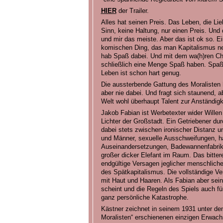
HIER
der Trailer.
Alles hat seinen Preis. Das Leben, die Lie
Sinn, keine Haltung, nur einen Preis. Und
und mir das meiste. Aber das ist ok so. E
komischen Ding, das man Kapitalismus nen
hab Spaß dabei. Und mit dem wa(h)ren Cha
schließlich eine Menge Spaß haben. Spaß 
Leben ist schon hart genug.
Die aussterbende Gattung des Moralisten h
aber nie dabei. Und fragt sich staunend, a
Welt wohl überhaupt Talent zur Anständigk
Jakob Fabian ist Werbetexter wider Wille
Lichter der Großstadt. Ein Getriebener du
dabei stets zwischen ironischer Distanz 
und Männer, sexuelle Ausschweifungen, ha
Auseinandersetzungen, Badewannenfabrika
großer dicker Elefant im Raum. Das bitte
endgültige Versagen jeglicher menschliche
des Spätkapitalismus. Die vollständige V
mit Haut und Haaren. Als Fabian aber se
scheint und die Regeln des Spiels auch für 
ganz persönliche Katastrophe.
Kästner zeichnet in seinem 1931 unter dem
Moralisten“ erschienenen einzigen Erwac