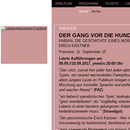
SPIELPLAN
PROGRAMM
TICKETS
LA
Aktuell
Archiv
THEATER
DER GANG VOR DIE HUND
FABIAN. DIE GESCHICHTE EINES MOR
ERICH KÄSTNER
Premiere: 11. September 15
Letzte Aufführungen am
09.09.//10.09.2017, jeweils 20:00 Uhr
"
Das sitzt, zumal hier jeder fast jeden gib
Typen, ein rasend wechselndes Panoptiku
allem jüngere Leute im Publikum kriegen 
Mischung aus formeller Sprache und entfes
und wacher Abend.
" (
FAZ
)
"
ein beherzt parodistisches Spiel, beding
"
ganz wunderbaren
" als "
ungläubig staune
Lebens in einer bestens gelungenen Arbeit, 
herbeiinszenieren muss.
" (
Strandgut
)
"
Der pessimistische Erich Kästner - Hier in
Inszenierung ist bedrückend, berührend u
"
eine spannende Regiearbeit von klarem St