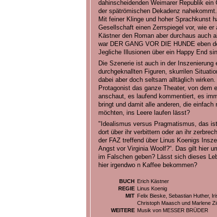
dahinscheidenden Weimarer Republik ein 
der spätrömischen Dekadenz nahekommt. D
Mit feiner Klinge und hoher Sprachkunst h
Gesellschaft einen Zerrspiegel vor, wie er
Kästner den Roman aber durchaus auch al
war DER GANG VOR DIE HUNDE eben der u
Jegliche Illusionen über ein Happy End si
Die Szenerie ist auch in der Inszenierung 
durchgeknallten Figuren, skurrilen Situat
dabei aber doch seltsam alltäglich wirken
Protagonist das ganze Theater, von dem er 
anschaut, es laufend kommentiert, es imm
bringt und damit alle anderen, die einfach 
möchten, ins Leere laufen lässt?
"Idealismus versus Pragmatismus, das ist 
dort über ihr verbittern oder an ihr zerbre
der FAZ treffend über Linus Koenigs Insz
Angst vor Virginia Woolf?“. Das gilt hier 
im Falschen geben? Lässt sich dieses Leb
hier irgendwo n Kaffee bekommen?
BUCH
Erich Kästner
REGIE
Linus Koenig
MIT
Felix Bieske, Sebastian Huther, I
Christoph Maasch und Marlene Z
WEITERE
Musik von MESSER BRÜDER