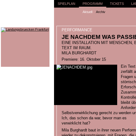
SPIELPLAN
PROGRAMM
TICKETS
LA
Aktuell
Archiv
PERFORMANCE
JE NACHDEM WAS PASSIE
EINE INSTALLATION MIT MENSCHEN, 
TEXT IM RAUM.
MILA BURGHARDT
Premiere: 16. Oktober 15
Ein Text
zerfällt 
Fragen 
störrisc
Erforsch
Zusamme
Kontroll
bleibt ü
Anforde
Selbstverwirklichung gerecht zu werden u
Ich, das schon da war, bevor man es
verwirklicht hat?
Mila Burghardt baut in ihrer neuen Perfor
wieder zu dekonstruieren, mit Fragen, di