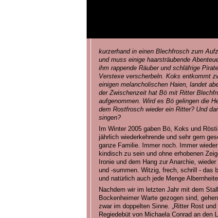
kurzerhand in einen Blechfrosch zum Aufzi
und muss einige haarsträubende Abenteu
ihm rappende Räuber und schläfrige Piraten
Verstexe verscherbeln. Koks entkommt zw
einigen melancholischen Haien, landet ab
der Zwischenzeit hat Bö mit Ritter Blech
aufgenommen. Wird es Bö gelingen die He
dem Rostfrosch wieder ein Ritter? Und darf
singen?
Im Winter 2005 gaben Bö, Koks und Rösti 
jährlich wiederkehrende und sehr gern ges
ganze Familie. Immer noch. Immer wieder 
kindisch zu sein und ohne erhobenen Zeige
Ironie und dem Hang zur Anarchie, wieder
und -summen. Witzig, frech, schrill - das b
und natürlich auch jede Menge Albernheit
Nachdem wir im letzten Jahr mit dem Stalb
Bockenheimer Warte gezogen sind, gehen w
zwar im doppelten Sinne. „Ritter Rost und
Regiedebüt von Michaela Conrad an den L