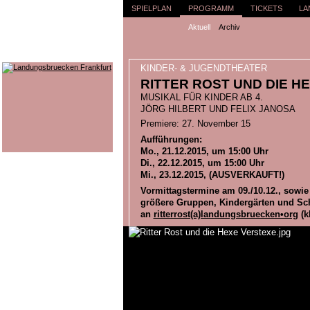
SPIELPLAN
PROGRAMM
TICKETS
LA
Aktuell
Archiv
KINDER- & JUGENDTHEATER
RITTER ROST UND DIE HE
MUSIKAL FÜR KINDER AB 4.
JÖRG HILBERT UND FELIX JANOSA
Premiere: 27. November 15
Aufführungen:
Mo., 21.12.2015, um 15:00 Uhr
Di., 22.12.2015, um 15:00 Uhr
Mi., 23.12.2015, (AUSVERKAUFT!)
Vormittagstermine am 09./10.12., sowie
größere Gruppen, Kindergärten und Schu
an
ritterrost(a)landungsbruecken•org
(kl