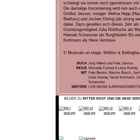
schwingt sie immer noch (gemeinsam mit 
Die damalige Inszenierung wird nun auch 
Größer, besser, rostiger. Melina Hepp (Ha
Bleifuss) und Jochen Döring (als einzig wa
dabei. Dazu gesellen sich dieses Jahr als
Gründungsmitglied Julia Rothfuchs als Mag
Hannah Schassner als Burgfräulein Bö un
Kortmann als Hexe Verstexe.
© Musicals on stage, Möllers & Bellingh
BUCH
Jörg Hilbert und Felix Janosa
REGIE
Michaela Conrad & Linus Koenig
MIT
Felix Bieske, Marcus Busch, Joch
Linus Koenig, Sarah Kortmann, J
Schassner
WEITERE
LIVE-MUSIK & ARRANGEMENTS 
BILDER ZU
RITTER ROST UND DIE HEXE VERS