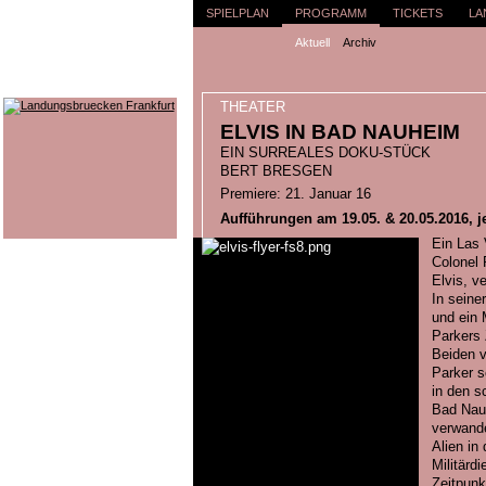
SPIELPLAN
PROGRAMM
TICKETS
LA
Aktuell
Archiv
THEATER
ELVIS IN BAD NAUHEIM
EIN SURREALES DOKU-STÜCK
BERT BRESGEN
Premiere: 21. Januar 16
Aufführungen am 19.05. & 20.05.2016, j
Ein Las 
Colonel 
Elvis, v
In seine
und ein 
Parkers 
Beiden v
Parker s
in den s
Bad Nau
verwande
Alien in
Militärd
Zeitpunk