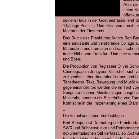
Aber die 
seine Mut
offenkun
seinem Haus in der Goethestrasse lernt de
14jährige Priscilla. Und Elvis verschreib
Mächten der Finsternis.
Das Stück des Frankfurter Autors Bert Bres
eine amüsante und verstörende Collage a
Materialien und surrealen und satirischen
in der Nähe von Frankfurt. Und eine verb
und Böse.
Die Produktion von Regisseur Oliver Scho
Choreographin Jungyeon Kim stellt sich ve
zeitgenössischer theatraler Formen und b
Tanztheater. Text, Bewegung und Musik v
gegeneinander. So werden die im Text vor
Songs zu eigenen Musikeinlagen ausgebaut,
Musicals, sondern als Einschübe von Tan
Komische in der Inszenierung eines Stars
_
Die verantwortlichen Verdächtigen:
Bert Bresgen ist Dramaturg der Frankfurt
SWR und Bühnenstücke und Performances i
dokumentarischen Stil verfasst, so „Schwie
Insektendolmetscherinnen“, „Ackermanns 