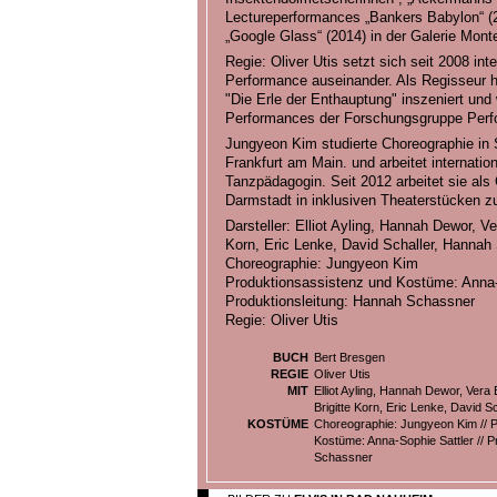
Lectureperformances „Bankers Babylon“ (2
„Google Glass“ (2014) in der Galerie Monte
Regie: Oliver Utis setzt sich seit 2008 in
Performance auseinander. Als Regisseur ha
"Die Erle der Enthauptung" inszeniert und
Performances der Forschungsgruppe Perf
Jungyeon Kim studierte Choreographie in
Frankfurt am Main. und arbeitet internatio
Tanzpädagogin. Seit 2012 arbeitet sie als
Darmstadt in inklusiven Theaterstücken 
Darsteller: Elliot Ayling, Hannah Dewor, V
Korn, Eric Lenke, David Schaller, Hannah
Choreographie: Jungyeon Kim
Produktionsassistenz und Kostüme: Anna-
Produktionsleitung: Hannah Schassner
Regie: Oliver Utis
BUCH
Bert Bresgen
REGIE
Oliver Utis
MIT
Elliot Ayling, Hannah Dewor, Vera
Brigitte Korn, Eric Lenke, David 
KOSTÜME
Choreographie: Jungyeon Kim // 
Kostüme: Anna-Sophie Sattler // P
Schassner