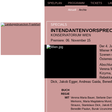
SPIELPLAN
PROGRAMM
TICKETS
LA
Aktuell
Archiv
SPECIALS
INTENDANTENVORSPRE
KONSERVATORIUM WIEN
Premiere: 06. November 15
Der 4. J
Wiener K
Szenen u
Österrei
Abschlu
Verena M
Kizyma,
Rebekka 
Dick, Jakob Egger, Andreas Gaida, Bened
BUCH
REGIE
MIT
Verena Maria Bauer, Stefanie Dar
Merkens, Maria Magdalena Mund,
Strauss, Stanislaus Dick, Jakob 
Benedikt Paulun, Burak Uzuncim