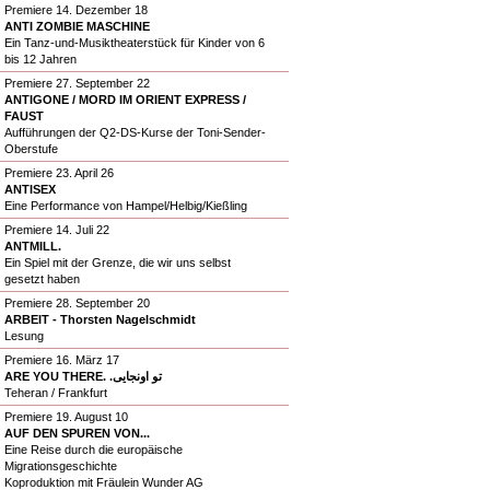
Premiere 14. Dezember 18
ANTI ZOMBIE MASCHINE
Ein Tanz-und-Musiktheaterstück für Kinder von 6
bis 12 Jahren
Premiere 27. September 22
ANTIGONE / MORD IM ORIENT EXPRESS /
FAUST
Aufführungen der Q2-DS-Kurse der Toni-Sender-
Oberstufe
Premiere 23. April 26
ANTISEX
Eine Performance von Hampel/Helbig/Kießling
Premiere 14. Juli 22
ANTMILL.
Ein Spiel mit der Grenze, die wir uns selbst
gesetzt haben
Premiere 28. September 20
ARBEIT - Thorsten Nagelschmidt
Lesung
Premiere 16. März 17
ARE YOU THERE. .تو اونجایی
Teheran / Frankfurt
Premiere 19. August 10
AUF DEN SPUREN VON...
Eine Reise durch die europäische
Migrationsgeschichte
Koproduktion mit Fräulein Wunder AG