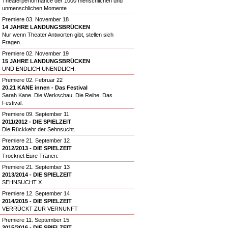
Theaterperformance der 1000 menschlichen und
unmenschlichen Momente
Premiere 03. November 18
14 JAHRE LANDUNGSBRÜCKEN
Nur wenn Theater Antworten gibt, stellen sich
Fragen.
Premiere 02. November 19
15 JAHRE LANDUNGSBRÜCKEN
UND ENDLICH UNENDLICH.
Premiere 02. Februar 22
20.21 KANE innen - Das Festival
Sarah Kane. Die Werkschau. Die Reihe. Das
Festival.
Premiere 09. September 11
2011/2012 - DIE SPIELZEIT
Die Rückkehr der Sehnsucht.
Premiere 21. September 12
2012/2013 - DIE SPIELZEIT
Trocknet Eure Tränen.
Premiere 21. September 13
2013/2014 - DIE SPIELZEIT
SEHNSUCHT X
Premiere 12. September 14
2014/2015 - DIE SPIELZEIT
VERRÜCKT ZUR VERNUNFT
Premiere 11. September 15
2015/2016 - DIE SPIELZEIT