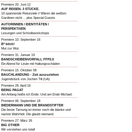
Premiere 20. Juni 12
AUF REISEN. 3 STÜCKE.
10 spannende Reiseziele // Wären die weißen
Gardinen nicht ... plus Special Guests
AUTORINNEN / IDENTITÄTEN /
PERSPEKTIVEN
Lesungen und Schreibworkshops
Premiere 10. September 16
B* bitch!
Mut zur Wut.
Premiere 31. Januar 19
BANDSCHEIBENVORFALL FFP2.0
Ein Abend für Leute mit Haltungsschäden
Premiere 15. Oktober 08
BAUCHLANDUNG - Zeit auszuziehen
Jugendstück von Jochen Till (UA)
Premiere 28. April 16
BEING PAGAT
Am Anfang heiße ich Ende. Und am Ende Michael.
Premiere 06. September 18
BIEDERMANN UND DIE BRANDSTIFTER
Die beste Tarnung ist immer noch die blanke und
nackte Wahrheit. Die glaubt niemand.
Premiere 27. März 26
BIG OTHER
Wir verstehen uns total!