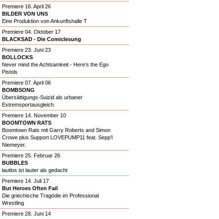
Premiere 16. April 26
BILDER VON UNS
Eine Produktion von Ankunftshalle T
Premiere 04. Oktober 17
BLACKSAD - Die Comiclesung
Premiere 23. Juni 23
BOLLOCKS
Never mind the Achtsamkeit - Here’s the Ego
Pistols
Premiere 07. April 06
BOMBSONG
Übersättigungs-Suizid als urbaner
Extremsportausgleich
Premiere 14. November 10
BOOMTOWN RATS
Boomtown Rats mit Garry Roberts and Simon
Crowe plus Support LOVEPUMP11 feat. Sepp'l
Niemeyer.
Premiere 25. Februar 26
BUBBLES
lautlos ist lauter als gedacht
Premiere 14. Juli 17
But Heroes Often Fail
Die griechische Tragödie im Professional
Wrestling
Premiere 28. Juni 14