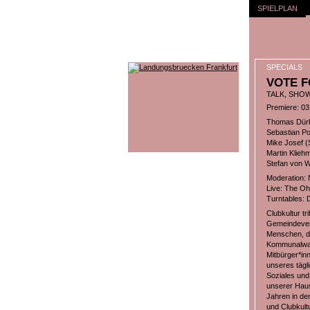
SPIELPLAN
SPECIALS
VOTE F
TALK, SHOW
Premiere: 03
Thomas Dürbe
Sebastian Po
Mike Josef (
Martin Klieh
Stefan von W
Moderation: 
Live: The Oh
Turntables: 
Clubkultur t
Gemeindevert
Menschen, di
Kommunalwah
Mitbürger*in
unseres tägl
Soziales und 
unserer Haus
Jahren in de
und Clubkult