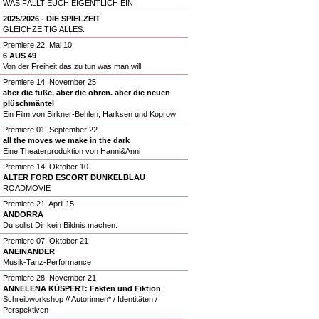
WAS FÄLLT EUCH EIGENTLICH EIN
2025/2026 - DIE SPIELZEIT
GLEICHZEITIG ALLES.
Premiere 22. Mai 10
6 AUS 49
Von der Freiheit das zu tun was man will.
Premiere 14. November 25
aber die füße. aber die ohren. aber die neuen
plüschmäntel
Ein Film von Birkner-Behlen, Harksen und Koprow
Premiere 01. September 22
all the moves we make in the dark
Eine Theaterproduktion von Hanni&Anni
Premiere 14. Oktober 10
ALTER FORD ESCORT DUNKELBLAU
ROADMOVIE
Premiere 21. April 15
ANDORRA
Du sollst Dir kein Bildnis machen.
Premiere 07. Oktober 21
ANEINANDER
Musik-Tanz-Performance
Premiere 28. November 21
ANNELENA KÜSPERT: Fakten und Fiktion
Schreibworkshop // Autorinnen* / Identitäten /
Perspektiven