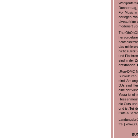
Wahlprüfstei
Donnerstag, 
For Music in
darlegen, wä
Liveauftritte
moderiert vo
The OhOhOhs 
hervorgebrac
Kraft elektr
das mittlerw
nicht zuletzt
und Flo ihren
sind in der 
entstanden. E
„Run-DMC fir
Subkulturen,
sind. Am eng
DJs sind Her
eine der vie
Yesta ist ein
Hessenmeiste
die Cuts und
und ist Teil
Cuts & Scrat
Landungsbrück
frei | www.c
BU