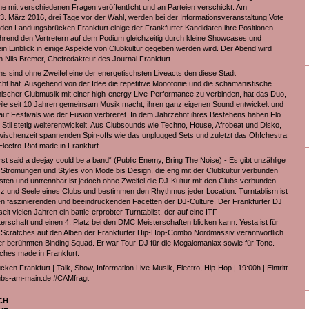
ne mit verschiedenen Fragen veröffentlicht und an Parteien verschickt. Am
3. März 2016, drei Tage vor der Wahl, werden bei der Informationsveranstaltung Vote
 den Landungsbrücken Frankfurt einige der Frankfurter Kandidaten ihre Positionen
hrend den Vertretern auf dem Podium gleichzeitig durch kleine Showcases und
 ein Einblick in einige Aspekte von Clubkultur gegeben werden wird. Der Abend wird
n Nils Bremer, Chefredakteur des Journal Frankfurt.
sind ohne Zweifel eine der energetischsten Liveacts den diese Stadt
ht hat. Ausgehend von der Idee die repetitive Monotonie und die schamanistische
onischer Clubmusik mit einer high-energy Live-Performance zu verbinden, hat das Duo,
eile seit 10 Jahren gemeinsam Musik macht, ihren ganz eigenen Sound entwickelt und
 auf Festivals wie der Fusion verbreitet. In dem Jahrzehnt ihres Bestehens haben Flo
 Stil stetig weiterentwickelt. Aus Clubsounds wie Techno, House, Afrobeat und Disko,
Zwischenzeit spannenden Spin-offs wie das unplugged Sets und zuletzt das Oh!chestra
lectro-Riot made in Frankfurt.
st said a deejay could be a band“ (Public Enemy, Bring The Noise) - Es gibt unzählige
 Strömungen und Styles von Mode bis Design, die eng mit der Clubkultur verbunden
sten und untrennbar ist jedoch ohne Zweifel die DJ-Kultur mit den Clubs verbunden
z und Seele eines Clubs und bestimmen den Rhythmus jeder Location. Turntablism ist
len faszinierenden und beeindruckenden Facetten der DJ-Culture. Der Frankfurter DJ
 seit vielen Jahren ein battle-erprobter Turntablist, der auf eine ITF
rschaft und einen 4. Platz bei den DMC Meisterschaften blicken kann. Yesta ist für
 Scratches auf den Alben der Frankfurter Hip-Hop-Combo Nordmassiv verantwortlich
 der berühmten Binding Squad. Er war Tour-DJ für die Megalomaniax sowie für Tone.
ches made in Frankfurt.
en Frankfurt | Talk, Show, Information Live-Musik, Electro, Hip-Hop | 19:00h | Eintritt
lubs-am-main.de #CAMfragt
CH