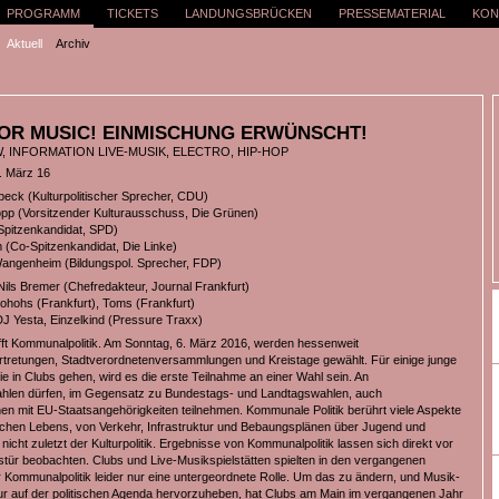
PROGRAMM
TICKETS
LANDUNGSBRÜCKEN
PRESSEMATERIAL
KON
Aktuell
Archiv
OR MUSIC! EINMISCHUNG ERWÜNSCHT!
, INFORMATION LIVE-MUSIK, ELECTRO, HIP-HOP
. März 16
ck (Kulturpolitischer Sprecher, CDU)
pp (Vorsitzender Kulturausschuss, Die Grünen)
Spitzenkandidat, SPD)
m (Co-Spitzenkandidat, Die Linke)
angenheim (Bildungspol. Sprecher, FDP)
Nils Bremer (Chefredakteur, Journal Frankfurt)
ohohs (Frankfurt), Toms (Frankfurt)
DJ Yesta, Einzelkind (Pressure Traxx)
rifft Kommunalpolitik. Am Sonntag, 6. März 2016, werden hessenweit
retungen, Stadtverordnetenversammlungen und Kreistage gewählt. Für einige junge
e in Clubs gehen, wird es die erste Teilnahme an einer Wahl sein. An
len dürfen, im Gegensatz zu Bundestags- und Landtagswahlen, auch
nen mit EU-Staatsangehörigkeiten teilnehmen. Kommunale Politik berührt viele Aspekte
ichen Lebens, von Verkehr, Infrastruktur und Bebaungsplänen über Jugend und
nicht zuletzt der Kulturpolitik. Ergebnisse von Kommunalpolitik lassen sich direkt vor
tür beobachten. Clubs und Live-Musikspielstätten spielten in den vergangenen
r Kommunalpolitik leider nur eine untergeordnete Rolle. Um das zu ändern, und Musik-
ur auf der politischen Agenda hervorzuheben, hat Clubs am Main im vergangenen Jahr