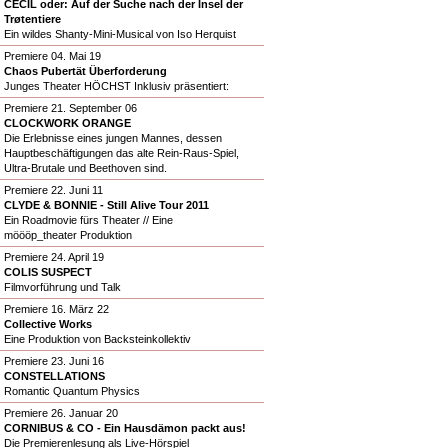
CECIL oder: Auf der Suche nach der Insel der
Trøtentiere
Ein wildes Shanty-Mini-Musical von Iso Herquist
Premiere 04. Mai 19
Chaos Pubertät Überforderung
Junges Theater HÖCHST Inklusiv präsentiert:
Premiere 21. September 06
CLOCKWORK ORANGE
Die Erlebnisse eines jungen Mannes, dessen
Hauptbeschäftigungen das alte Rein-Raus-Spiel,
Ultra-Brutale und Beethoven sind.
Premiere 22. Juni 11
CLYDE & BONNIE - Still Alive Tour 2011
Ein Roadmovie fürs Theater // Eine
möööp_theater Produktion
Premiere 24. April 19
COLIS SUSPECT
Filmvorführung und Talk
Premiere 16. März 22
Collective Works
Eine Produktion von Backsteinkollektiv
Premiere 23. Juni 16
CONSTELLATIONS
Romantic Quantum Physics
Premiere 26. Januar 20
CORNIBUS & CO - Ein Hausdämon packt aus!
Die Premierenlesung als Live-Hörspiel