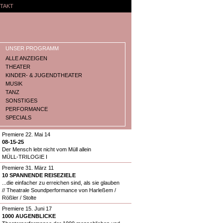
TAKT
UNSER PROGRAMM
ALLE ANZEIGEN
THEATER
KINDER- & JUGENDTHEATER
MUSIK
TANZ
SONSTIGES
PERFORMANCE
SPECIALS
Premiere 22. Mai 14
08-15-25
Der Mensch lebt nicht vom Müll allein
MÜLL-TRILOGIE I
Premiere 31. März 11
10 SPANNENDE REISEZIELE
...die einfacher zu erreichen sind, als sie glauben
// Theatrale Soundperformance von Harleßem /
Rößler / Stolte
Premiere 15. Juni 17
1000 AUGENBLICKE