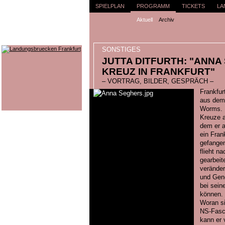
SPIELPLAN
PROGRAMM
TICKETS
LA
Aktuell
Archiv
SONSTIGES
JUTTA DITFURTH: "ANNA
KREUZ IN FRANKFURT"
– VORTRAG, BILDER, GESPRÄCH –
Frankfur
aus dem 
Worms. 
Kreuze a
dem er a
ein Fran
gefangen
flieht n
gearbeite
veränder
und Geno
bei sein
können. 
Woran si
NS-Fasc
kann er 