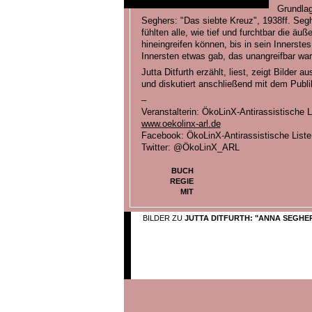
Grundlag
Seghers: "Das siebte Kreuz", 1938ff. Seg
fühlten alle, wie tief und furchtbar die ä
hineingreifen können, bis in sein Innerstes
Innersten etwas gab, das unangreifbar war
Jutta Ditfurth erzählt, liest, zeigt Bilder
und diskutiert anschließend mit dem Publ
_
Veranstalterin: ÖkoLinX-Antirassistische L
www.oekolinx-arl.de
Facebook: ÖkoLinX-Antirassistische Liste
Twitter: @ÖkoLinX_ARL
BUCH
REGIE
MIT
BILDER ZU
JUTTA DITFURTH: "ANNA SEGHE