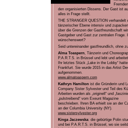
Fremden.
den organisierten Dissens. Der Gast ist au
alles in Frage stellt.
THE STRANGER QUESTION verhandelt dies
tänzerischer Ebene intensiv und zupacken
über die Grenzen der Gastfreundschaft wi
Gastgeber und Gast zur zentralen Frage. I
wünschenswert?
Seid untereinander gastfreundlich, ohne zu
Alma Toaspern
, Tänzerin und Choreograph
P.A.R.T.S. in Brüssel und lebt und arbeite
Ihr letztes Stück „Lake in the Lobby“ hat
Frankfurt. Sie wurde 2015 in das Artist 
aufgenommen.
www.almatoaspern.com
Kathryn Hamilton
ist die Gründerin und L
Company Sister Sylvester und Teil des Kün
Arbeiten wurden als „originell“ und „faszi
„pulstreibend“ vom Exeunt Magazine
beschrieben. Ihren BA erhielt sie an der 
an der Columbia University (NY).
www.sistersylvester.org
Kinga Jaczewska
: die gebürtige Polin st
und bei P.A.R.T.S. in Brüssel, wo sie seit