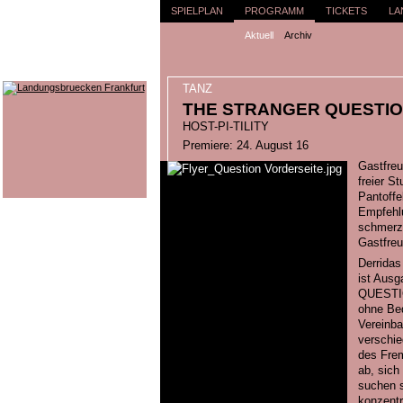
SPIELPLAN
PROGRAMM
TICKETS
LA
Aktuell
Archiv
TANZ
THE STRANGER QUESTIO
HOST-PI-TILITY
Premiere: 24. August 16
Gastfreu
freier St
Pantoffe
Empfehlu
schmerzl
Gastfreu
Derridas
ist Aus
QUESTIO
ohne Bed
Vereinba
verschie
des Frem
ab, sich
suchen s
konzentr