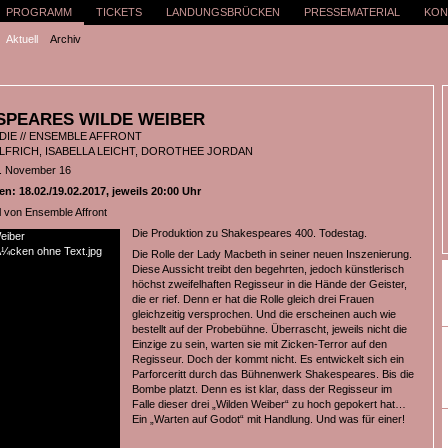
PROGRAMM
TICKETS
LANDUNGSBRÜCKEN
PRESSEMATERIAL
KON
Aktuell
Archiv
SPEARES WILDE WEIBER
DIE // ENSEMBLE AFFRONT
LFRICH, ISABELLA LEICHT, DOROTHEE JORDAN
9. November 16
: 18.02./19.02.2017, jeweils 20:00 Uhr
l von Ensemble Affront
Die Produktion zu Shakespeares 400. Todestag.
Die Rolle der Lady Macbeth in seiner neuen Inszenierung.
Diese Aussicht treibt den begehrten, jedoch künstlerisch
höchst zweifelhaften Regisseur in die Hände der Geister,
die er rief. Denn er hat die Rolle gleich drei Frauen
gleichzeitig versprochen. Und die erscheinen auch wie
bestellt auf der Probebühne. Überrascht, jeweils nicht die
Einzige zu sein, warten sie mit Zicken-Terror auf den
Regisseur. Doch der kommt nicht. Es entwickelt sich ein
Parforceritt durch das Bühnenwerk Shakespeares. Bis die
Bombe platzt. Denn es ist klar, dass der Regisseur im
Falle dieser drei „Wilden Weiber“ zu hoch gepokert hat…
Ein „Warten auf Godot“ mit Handlung. Und was für einer!