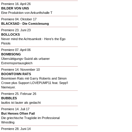
Premiere 16. April 26
BILDER VON UNS
Eine Produktion von Ankunftshalle T
Premiere 04. Oktober 17
BLACKSAD - Die Comiclesung
Premiere 23. Juni 23
BOLLOCKS
Never mind the Achtsamkeit - Here’s the Ego
Pistols
Premiere 07. April 06
BOMBSONG
Übersättigungs-Suizid als urbaner
Extremsportausgleich
Premiere 14. November 10
BOOMTOWN RATS
Boomtown Rats mit Garry Roberts and Simon
Crowe plus Support LOVEPUMP11 feat. Sepp'l
Niemeyer.
Premiere 25. Februar 26
BUBBLES
lautlos ist lauter als gedacht
Premiere 14. Juli 17
But Heroes Often Fail
Die griechische Tragödie im Professional
Wrestling
Premiere 28. Juni 14