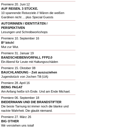
Premiere 20. Juni 12
AUF REISEN. 3 STÜCKE.
10 spannende Reiseziele // Wären die weißen
Gardinen nicht ... plus Special Guests
AUTORINNEN / IDENTITÄTEN /
PERSPEKTIVEN
Lesungen und Schreibworkshops
Premiere 10. September 16
B* bitch!
Mut zur Wut.
Premiere 31. Januar 19
BANDSCHEIBENVORFALL FFP2.0
Ein Abend für Leute mit Haltungsschäden
Premiere 15. Oktober 08
BAUCHLANDUNG - Zeit auszuziehen
Jugendstück von Jochen Till (UA)
Premiere 28. April 16
BEING PAGAT
Am Anfang heiße ich Ende. Und am Ende Michael.
Premiere 06. September 18
BIEDERMANN UND DIE BRANDSTIFTER
Die beste Tarnung ist immer noch die blanke und
nackte Wahrheit. Die glaubt niemand.
Premiere 27. März 26
BIG OTHER
Wir verstehen uns total!