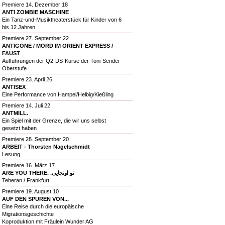
Premiere 14. Dezember 18
ANTI ZOMBIE MASCHINE
Ein Tanz-und-Musiktheaterstück für Kinder von 6
bis 12 Jahren
Premiere 27. September 22
ANTIGONE / MORD IM ORIENT EXPRESS /
FAUST
Aufführungen der Q2-DS-Kurse der Toni-Sender-
Oberstufe
Premiere 23. April 26
ANTISEX
Eine Performance von Hampel/Helbig/Kießling
Premiere 14. Juli 22
ANTMILL.
Ein Spiel mit der Grenze, die wir uns selbst
gesetzt haben
Premiere 28. September 20
ARBEIT - Thorsten Nagelschmidt
Lesung
Premiere 16. März 17
ARE YOU THERE. .تو اونجایی
Teheran / Frankfurt
Premiere 19. August 10
AUF DEN SPUREN VON...
Eine Reise durch die europäische
Migrationsgeschichte
Koproduktion mit Fräulein Wunder AG