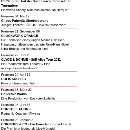
CECIL oder: Auf der Suche nach der Insel der
Trøtentiere
Ein wildes Shanty-Mini-Musical von Iso Herquist
Premiere 04. Mai 19
Chaos Pubertät Überforderung
Junges Theater HÖCHST Inklusiv präsentiert:
Premiere 21. September 06
CLOCKWORK ORANGE
Die Erlebnisse eines jungen Mannes, dessen
Hauptbeschäftigungen das alte Rein-Raus-Spiel,
Ultra-Brutale und Beethoven sind.
Premiere 22. Juni 11
CLYDE & BONNIE - Still Alive Tour 2011
Ein Roadmovie fürs Theater // Eine
möööp_theater Produktion
Premiere 24. April 19
COLIS SUSPECT
Filmvorführung und Talk
Premiere 16. März 22
Collective Works
Eine Produktion von Backsteinkollektiv
Premiere 23. Juni 16
CONSTELLATIONS
Romantic Quantum Physics
Premiere 26. Januar 20
CORNIBUS & CO - Ein Hausdämon packt aus!
Die Premierenlesung als Live-Hörspiel