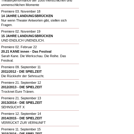
Theaterperformance der 1000 menschlichen und
unmenschlichen Momente
Premiere 03. November 18
14 JAHRE LANDUNGSBRÜCKEN
Nur wenn Theater Antworten gibt, stellen sich
Fragen.
Premiere 02. November 19
15 JAHRE LANDUNGSBRÜCKEN
UND ENDLICH UNENDLICH.
Premiere 02. Februar 22
20.21 KANE innen - Das Festival
Sarah Kane. Die Werkschau. Die Reihe. Das
Festival.
Premiere 09. September 11
2011/2012 - DIE SPIELZEIT
Die Rückkehr der Sehnsucht.
Premiere 21. September 12
2012/2013 - DIE SPIELZEIT
Trocknet Eure Tränen.
Premiere 21. September 13
2013/2014 - DIE SPIELZEIT
SEHNSUCHT X
Premiere 12. September 14
2014/2015 - DIE SPIELZEIT
VERRÜCKT ZUR VERNUNFT
Premiere 11. September 15
2015/2016 - DIE SPIELZEIT