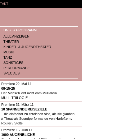
TAKT
UNSER PROGRAMM
ALLE ANZEIGEN
THEATER
KINDER- & JUGENDTHEATER
MUSIK
TANZ
SONSTIGES
PERFORMANCE
SPECIALS
Premiere 22. Mai 14
08-15-25
Der Mensch lebt nicht vom Müll allein
MÜLL-TRILOGIE I
Premiere 31. März 11
10 SPANNENDE REISEZIELE
...die einfacher zu erreichen sind, als sie glauben
// Theatrale Soundperformance von Harleßem /
Rößler / Stolte
Premiere 15. Juni 17
1000 AUGENBLICKE