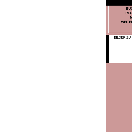
BU
REG
M
WEITE
BILDER ZU