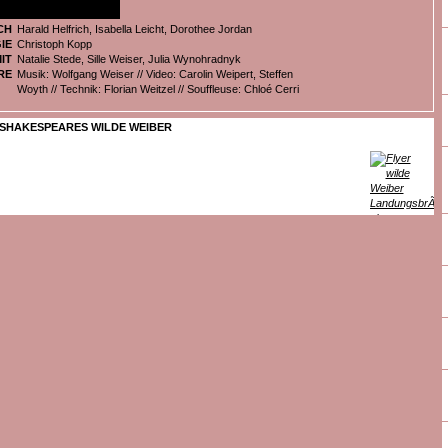
CH
Harald Helfrich, Isabella Leicht, Dorothee Jordan
IE
Christoph Kopp
IT
Natalie Stede, Sille Weiser, Julia Wynohradnyk
RE
Musik: Wolfgang Weiser // Video: Carolin Weipert, Steffen
Woyth // Technik: Florian Weitzel // Souffleuse: Chloé Cerri
SHAKESPEARES WILDE WEIBER