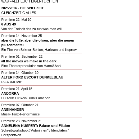
WAS FÄLLT EUCH EIGENTLICH EIN
2025/2026 - DIE SPIELZEIT
GLEICHZEITIG ALLES.
Premiere 22. Mai 10
6 AUS 49
Von der Freiheit das zu tun was man will.
Premiere 14. November 25
aber die füße. aber die ohren. aber die neuen
plüschmäntel
Ein Film von Birkner-Behlen, Harksen und Koprow
Premiere 01. September 22
all the moves we make in the dark
Eine Theaterproduktion von Hanni&Anni
Premiere 14. Oktober 10
ALTER FORD ESCORT DUNKELBLAU
ROADMOVIE
Premiere 21. April 15
ANDORRA
Du sollst Dir kein Bildnis machen.
Premiere 07. Oktober 21
ANEINANDER
Musik-Tanz-Performance
Premiere 28. November 21
ANNELENA KÜSPERT: Fakten und Fiktion
Schreibworkshop // Autorinnen* / Identitäten /
Perspektiven