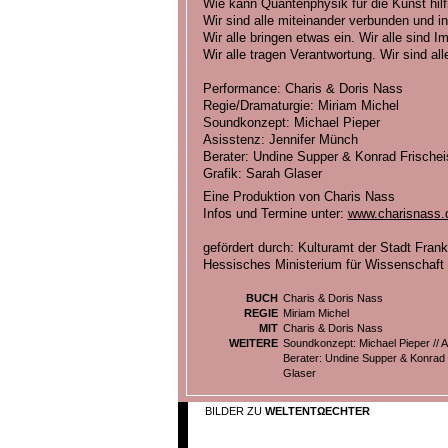
Wie kann Quantenphysik für die Kunst hilf
Wir sind alle miteinander verbunden und in 
Wir alle bringen etwas ein. Wir alle sind I
Wir alle tragen Verantwortung. Wir sind all
Performance: Charis & Doris Nass
Regie/Dramaturgie: Miriam Michel
Soundkonzept: Michael Pieper
Asisstenz: Jennifer Münch
Berater: Undine Supper & Konrad Frische
Grafik: Sarah Glaser
Eine Produktion von Charis Nass
Infos und Termine unter:
www.charisnass.
gefördert durch: Kulturamt der Stadt Fran
Hessisches Ministerium für Wissenschaft
BUCH
Charis & Doris Nass
REGIE
Miriam Michel
MIT
Charis & Doris Nass
WEITERE
Soundkonzept: Michael Pieper // A
Berater: Undine Supper & Konrad F
Glaser
BILDER ZU
WELTENTΩECHTER