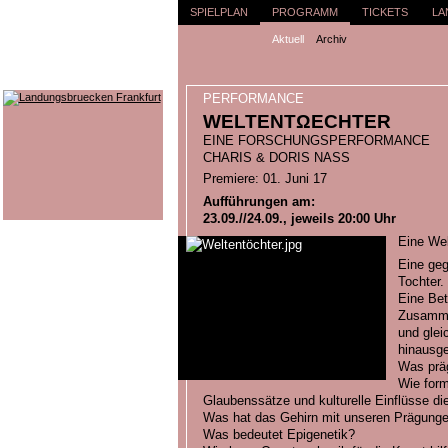
SPIELPLAN
PROGRAMM
TICKETS
LA
Aktuell
Archiv
PERFORMANCE
WELTENTΩECHTER
EINE FORSCHUNGSPERFORMANCE
CHARIS & DORIS NASS
Premiere: 01. Juni 17
Aufführungen am:
23.09.//24.09., jeweils 20:00 Uhr
Eine Wel
Eine geg
Tochter.
Eine Bet
Zusammen
und gleic
hinausge
Was präg
Wie form
Glaubenssätze und kulturelle Einflüsse di
Was hat das Gehirn mit unseren Prägunge
Was bedeutet Epigenetik?