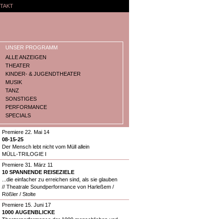
TAKT
UNSER PROGRAMM
ALLE ANZEIGEN
THEATER
KINDER- & JUGENDTHEATER
MUSIK
TANZ
SONSTIGES
PERFORMANCE
SPECIALS
Premiere 22. Mai 14
08-15-25
Der Mensch lebt nicht vom Müll allein
MÜLL-TRILOGIE I
Premiere 31. März 11
10 SPANNENDE REISEZIELE
...die einfacher zu erreichen sind, als sie glauben
// Theatrale Soundperformance von Harleßem /
Rößler / Stolte
Premiere 15. Juni 17
1000 AUGENBLICKE