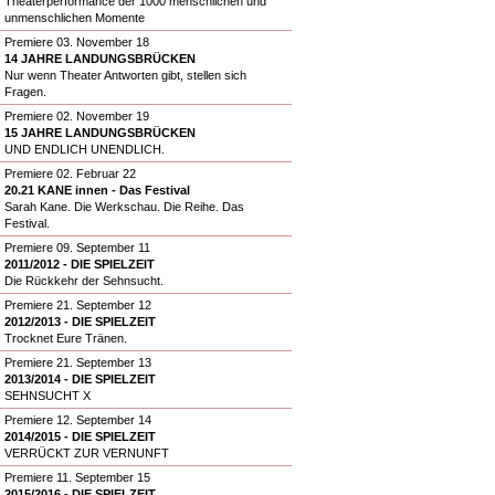
Theaterperformance der 1000 menschlichen und
unmenschlichen Momente
Premiere 03. November 18
14 JAHRE LANDUNGSBRÜCKEN
Nur wenn Theater Antworten gibt, stellen sich
Fragen.
Premiere 02. November 19
15 JAHRE LANDUNGSBRÜCKEN
UND ENDLICH UNENDLICH.
Premiere 02. Februar 22
20.21 KANE innen - Das Festival
Sarah Kane. Die Werkschau. Die Reihe. Das
Festival.
Premiere 09. September 11
2011/2012 - DIE SPIELZEIT
Die Rückkehr der Sehnsucht.
Premiere 21. September 12
2012/2013 - DIE SPIELZEIT
Trocknet Eure Tränen.
Premiere 21. September 13
2013/2014 - DIE SPIELZEIT
SEHNSUCHT X
Premiere 12. September 14
2014/2015 - DIE SPIELZEIT
VERRÜCKT ZUR VERNUNFT
Premiere 11. September 15
2015/2016 - DIE SPIELZEIT