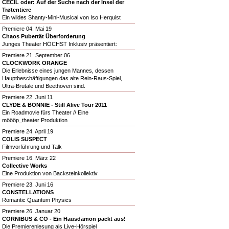
CECIL oder: Auf der Suche nach der Insel der
Trøtentiere
Ein wildes Shanty-Mini-Musical von Iso Herquist
Premiere 04. Mai 19
Chaos Pubertät Überforderung
Junges Theater HÖCHST Inklusiv präsentiert:
Premiere 21. September 06
CLOCKWORK ORANGE
Die Erlebnisse eines jungen Mannes, dessen
Hauptbeschäftigungen das alte Rein-Raus-Spiel,
Ultra-Brutale und Beethoven sind.
Premiere 22. Juni 11
CLYDE & BONNIE - Still Alive Tour 2011
Ein Roadmovie fürs Theater // Eine
möööp_theater Produktion
Premiere 24. April 19
COLIS SUSPECT
Filmvorführung und Talk
Premiere 16. März 22
Collective Works
Eine Produktion von Backsteinkollektiv
Premiere 23. Juni 16
CONSTELLATIONS
Romantic Quantum Physics
Premiere 26. Januar 20
CORNIBUS & CO - Ein Hausdämon packt aus!
Die Premierenlesung als Live-Hörspiel