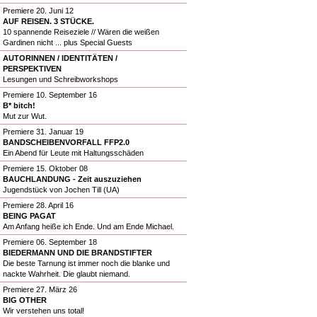
Premiere 20. Juni 12
AUF REISEN. 3 STÜCKE.
10 spannende Reiseziele // Wären die weißen
Gardinen nicht ... plus Special Guests
AUTORINNEN / IDENTITÄTEN /
PERSPEKTIVEN
Lesungen und Schreibworkshops
Premiere 10. September 16
B* bitch!
Mut zur Wut.
Premiere 31. Januar 19
BANDSCHEIBENVORFALL FFP2.0
Ein Abend für Leute mit Haltungsschäden
Premiere 15. Oktober 08
BAUCHLANDUNG - Zeit auszuziehen
Jugendstück von Jochen Till (UA)
Premiere 28. April 16
BEING PAGAT
Am Anfang heiße ich Ende. Und am Ende Michael.
Premiere 06. September 18
BIEDERMANN UND DIE BRANDSTIFTER
Die beste Tarnung ist immer noch die blanke und
nackte Wahrheit. Die glaubt niemand.
Premiere 27. März 26
BIG OTHER
Wir verstehen uns total!