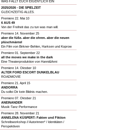
WAS FÄLLT EUCH EIGENTLICH EIN
2025/2026 - DIE SPIELZEIT
GLEICHZEITIG ALLES.
Premiere 22. Mai 10
6 AUS 49
Von der Freiheit das zu tun was man will.
Premiere 14. November 25
aber die füße. aber die ohren. aber die neuen
plüschmäntel
Ein Film von Birkner-Behlen, Harksen und Koprow
Premiere 01. September 22
all the moves we make in the dark
Eine Theaterproduktion von Hanni&Anni
Premiere 14. Oktober 10
ALTER FORD ESCORT DUNKELBLAU
ROADMOVIE
Premiere 21. April 15
ANDORRA
Du sollst Dir kein Bildnis machen.
Premiere 07. Oktober 21
ANEINANDER
Musik-Tanz-Performance
Premiere 28. November 21
ANNELENA KÜSPERT: Fakten und Fiktion
Schreibworkshop // Autorinnen* / Identitäten /
Perspektiven