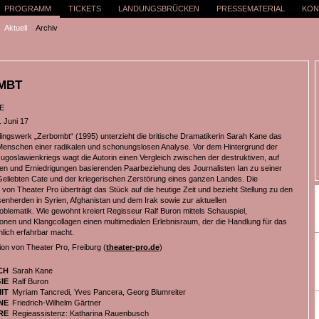
PROGRAMM
TICKETS
LANDUNGSBRÜCKEN
PRESSEMATERIAL
KON
Aktuell
Archiv
MBT
E
. Juni 17
tlingswerk „Zerbombt“ (1995) unterzieht die britische Dramatikerin Sarah Kane das
nschen einer radikalen und schonungslosen Analyse. Vor dem Hintergrund der
ugoslawienkriegs wagt die Autorin einen Vergleich zwischen der destruktiven, auf
en und Erniedrigungen basierenden Paarbeziehung des Journalisten Ian zu seiner
eliebten Cate und der kriegerischen Zerstörung eines ganzen Landes. Die
 von Theater Pro überträgt das Stück auf die heutige Zeit und bezieht Stellung zu den
senherden in Syrien, Afghanistan und dem Irak sowie zur aktuellen
oblematik. Wie gewohnt kreiert Regisseur Ralf Buron mittels Schauspiel,
ionen und Klangcollagen einen multimedialen Erlebnisraum, der die Handlung für das
nlich erfahrbar macht.
ion von Theater Pro, Freiburg (
theater-pro.de
)
CH
Sarah Kane
IE
Ralf Buron
IT
Myriam Tancredi, Yves Pancera, Georg Blumreiter
NE
Friedrich-Wilhelm Gärtner
RE
Regieassistenz: Katharina Rauenbusch