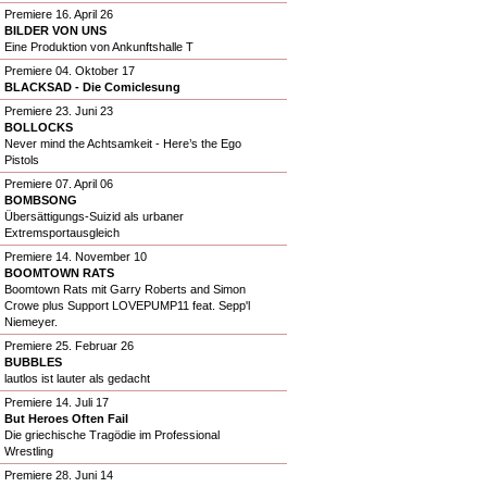
Premiere 16. April 26
BILDER VON UNS
Eine Produktion von Ankunftshalle T
Premiere 04. Oktober 17
BLACKSAD - Die Comiclesung
Premiere 23. Juni 23
BOLLOCKS
Never mind the Achtsamkeit - Here’s the Ego
Pistols
Premiere 07. April 06
BOMBSONG
Übersättigungs-Suizid als urbaner
Extremsportausgleich
Premiere 14. November 10
BOOMTOWN RATS
Boomtown Rats mit Garry Roberts and Simon
Crowe plus Support LOVEPUMP11 feat. Sepp'l
Niemeyer.
Premiere 25. Februar 26
BUBBLES
lautlos ist lauter als gedacht
Premiere 14. Juli 17
But Heroes Often Fail
Die griechische Tragödie im Professional
Wrestling
Premiere 28. Juni 14