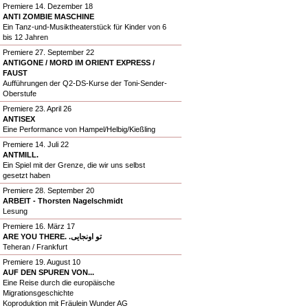
Premiere 14. Dezember 18
ANTI ZOMBIE MASCHINE
Ein Tanz-und-Musiktheaterstück für Kinder von 6
bis 12 Jahren
Premiere 27. September 22
ANTIGONE / MORD IM ORIENT EXPRESS /
FAUST
Aufführungen der Q2-DS-Kurse der Toni-Sender-
Oberstufe
Premiere 23. April 26
ANTISEX
Eine Performance von Hampel/Helbig/Kießling
Premiere 14. Juli 22
ANTMILL.
Ein Spiel mit der Grenze, die wir uns selbst
gesetzt haben
Premiere 28. September 20
ARBEIT - Thorsten Nagelschmidt
Lesung
Premiere 16. März 17
ARE YOU THERE. .تو اونجایی
Teheran / Frankfurt
Premiere 19. August 10
AUF DEN SPUREN VON...
Eine Reise durch die europäische
Migrationsgeschichte
Koproduktion mit Fräulein Wunder AG