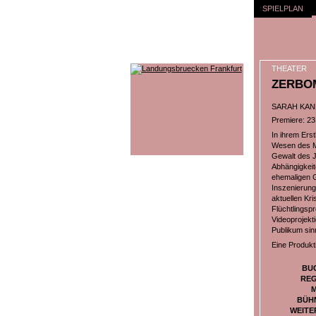
SPIELPLAN
THEATER
ZERBO
SARAH KAN
Premiere: 23
In ihrem Ers
Wesen des Me
Gewalt des J
Abhängigkeit
ehemaligen G
Inszenierung
aktuellen Kri
Flüchtlingspr
Videoprojekt
Publikum sin
Eine Produkt
BU
REG
M
BÜH
WEITE