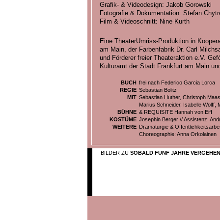
Grafik- & Videodesign: Jakob Gorowski
Fotografie & Dokumentation: Stefan Chytr
Film & Videoschnitt: Nine Kurth
Eine TheaterUmriss-Produktion in Koopera
am Main, der Farbenfabrik Dr. Carl Milch
und Förderer freier Theateraktion e.V. Gef
Kulturamt der Stadt Frankfurt am Main und
BUCH
frei nach Federico Garcia Lorca
REGIE
Sebastian Bolitz
MIT
Sebastian Huther, Christoph Maas
Marius Schneider, Isabelle Wolff,
BÜHNE
& REQUISITE Hannah von Eiff
KOSTÜME
Josephin Berger // Assistenz: An
WEITERE
Dramaturgie & Öffentlichkeitsarbe
Choreographie: Anna Orkolainen
BILDER ZU
SOBALD FÜNF JAHRE VERGEHE