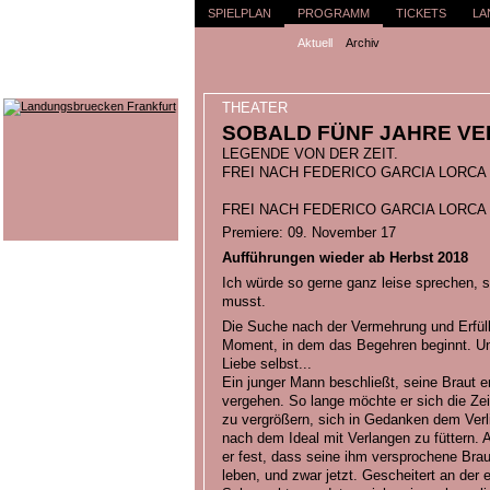
SPIELPLAN
PROGRAMM
TICKETS
LA
Aktuell
Archiv
THEATER
SOBALD FÜNF JAHRE V
LEGENDE VON DER ZEIT.
FREI NACH FEDERICO GARCIA LORCA
FREI NACH FEDERICO GARCIA LORCA
Premiere: 09. November 17
Aufführungen wieder ab Herbst 2018
Ich würde so gerne ganz leise sprechen,
musst.
Die Suche nach der Vermehrung und Erfül
Moment, in dem das Begehren beginnt. Und
Liebe selbst...
Ein junger Mann beschließt, seine Braut er
vergehen. So lange möchte er sich die Z
zu vergrößern, sich in Gedanken dem Verl
nach dem Ideal mit Verlangen zu füttern. Al
er fest, dass seine ihm versprochene Braut
leben, und zwar jetzt. Gescheitert an der 