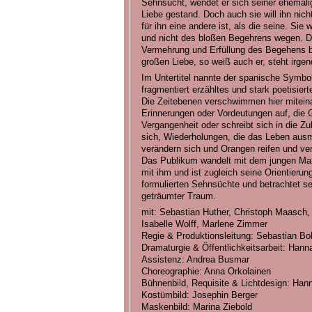
Sehnsucht, wendet er sich seiner ehemalige
Liebe gestand. Doch auch sie will ihn nich
für ihn eine andere ist, als die seine. Sie 
und nicht des bloßen Begehrens wegen. 
Vermehrung und Erfüllung des Begehens 
großen Liebe, so weiß auch er, steht irge
Im Untertitel nannte der spanische Symbol
fragmentiert erzähltes und stark poetisier
Die Zeitebenen verschwimmen hier miteina
Erinnerungen oder Vordeutungen auf, die G
Vergangenheit oder schreibt sich in die Z
sich, Wiederholungen, die das Leben ausma
verändern sich und Orangen reifen und ver
Das Publikum wandelt mit dem jungen Mann
mit ihm und ist zugleich seine Orientierung
formulierten Sehnsüchte und betrachtet sei
geträumter Traum.
mit: Sebastian Huther, Christoph Maasch,
Isabelle Wolff, Marlene Zimmer
Regie & Produktionsleitung: Sebastian Bol
Dramaturgie & Öffentlichkeitsarbeit: Han
Assistenz: Andrea Busmar
Choreographie: Anna Orkolainen
Bühnenbild, Requisite & Lichtdesign: Hann
Kostümbild: Josephin Berger
Maskenbild: Marina Ziebold