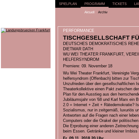
SPIELPLAN
PROGRAMM
TICKETS
LA
Aktuell
Archiv
PERFORMANCE
TISCHGESELLSCHAFT FU
DEUTSCHES DEMOKRATISCHES REHEAR
DIETMAR DATH
WU WEI THEATER FRANKFURT, VERE
HELFERSYNDROM
Premiere: 09. November 18
Wu Wei Theater Frankfurt, Vereinigte Ver
helfersyndrom (Offenbach) bitten zur Tisch
Unzufrieden über den gesellschaftlichen I
Theaterkollektive einen Pakt zwischen d
Plan für den Ausstieg aus den herrschende
Jubiläumsjahr von '68 und Karl Marx ein B
2.0 = Internet + Zeit + Rätedemokratie? I
Sozialismus, nur in zeitgemäß, luxuriös 
Antworten auf die Fragen nach einer leben
Computers oder die Orakel der politischen
Die Erprobung einer anderen Zeitrechnung 
beim Essen. Getränke und kleiner Imbiss i
Fr. 09.11. 2018 20 Uhr