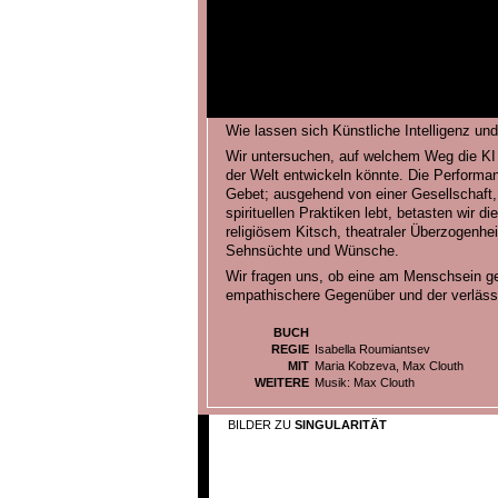
Wie lassen sich Künstliche Intelligenz und
Wir untersuchen, auf welchem Weg die KI
der Welt entwickeln könnte. Die Performa
Gebet; ausgehend von einer Gesellschaft, d
spirituellen Praktiken lebt, betasten wir d
religiösem Kitsch, theatraler Überzogenh
Sehnsüchte und Wünsche.
Wir fragen uns, ob eine am Menschsein gesc
empathischere Gegenüber und der verlässl
BUCH
REGIE
Isabella Roumiantsev
MIT
Maria Kobzeva, Max Clouth
WEITERE
Musik: Max Clouth
BILDER ZU
SINGULARITÄT