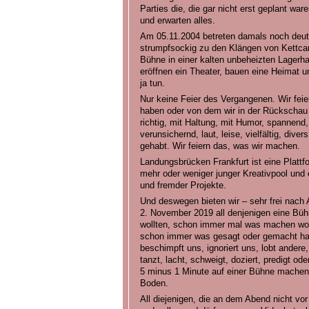
Parties die, die gar nicht erst geplant wa
und erwarten alles.
Am 05.11.2004 betreten damals noch deut
strumpfsockig zu den Klängen von Ke
Bühne in einer kalten unbeheizten Lagerha
eröffnen ein Theater, bauen eine Heimat un
ja tun.
Nur keine Feier des Vergangenen. Wir feie
haben oder von dem wir in der Rückschau g
richtig, mit Haltung, mit Humor, spannend,
verunsichernd, laut, leise, vielfältig, di
gehabt. Wir feiern das, was wir machen.
Landungsbrücken Frankfurt ist eine Plattf
mehr oder weniger junger Kreativpool und e
und fremder Projekte.
Und deswegen bieten wir – sehr frei nach
2. November 2019 all denjenigen eine Bü
wollten, schon immer mal was machen wol
schon immer was gesagt oder gemacht hab
beschimpft uns, ignoriert uns, lobt andere,
tanzt, lacht, schweigt, doziert, predigt o
5 minus 1 Minute auf einer Bühne machen 
Boden.
All diejenigen, die an dem Abend nicht vo